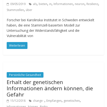
,
,
,
,
,
,
09/05/2019
als
bieten
in
Informationen
neuron
Resilienz
,
Stammzellen
über
Forscher bei Karolinska Institutet in Schweden entwickelt
haben, die eine Stammzell-basierten Modell zur
Untersuchung der Widerstandsfähigkeit und die
Vulnerabilität von
Weiterlesen
Persönliche Gesundheit
Erhalt der genetischen
Informationen ändern können, die
Gefahr
,
,
,
15/12/2018
change -
Empfangen
genetischen
,
,
Informationen
können
Risiko