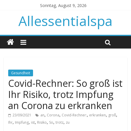
Sonntag, August 9, 2026
Allessentialspa
Gesundheit
Covid-Rechner: So groß ist
Ihr Risiko, trotz Impfung
an Corona zu erkranken
,
,
,
,
,
23/09/2021
an
Corona
Covid-Rechner:
erkranken
groß
,
,
,
,
,
,
Ihr
Impfung
ist
Risiko
So
trotz
zu