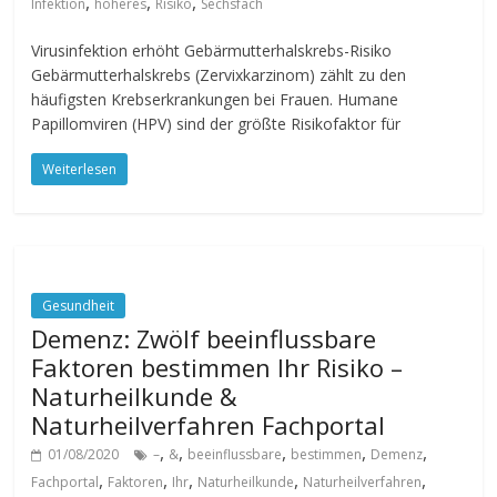
,
,
,
Infektion
höheres
Risiko
Sechsfach
Virusinfektion erhöht Gebärmutterhalskrebs-Risiko
Gebärmutterhalskrebs (Zervixkarzinom) zählt zu den
häufigsten Krebserkrankungen bei Frauen. Humane
Papillomviren (HPV) sind der größte Risikofaktor für
Weiterlesen
Gesundheit
Demenz: Zwölf beeinflussbare
Faktoren bestimmen Ihr Risiko –
Naturheilkunde &
Naturheilverfahren Fachportal
,
,
,
,
,
01/08/2020
–
&
beeinflussbare
bestimmen
Demenz
,
,
,
,
,
Fachportal
Faktoren
Ihr
Naturheilkunde
Naturheilverfahren