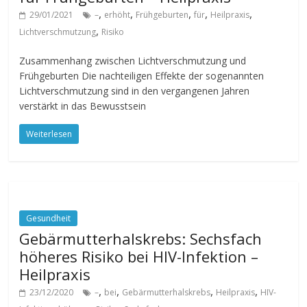
,
,
,
,
,
29/01/2021
–
erhöht
Frühgeburten
für
Heilpraxis
,
Lichtverschmutzung
Risiko
Zusammenhang zwischen Lichtverschmutzung und
Frühgeburten Die nachteiligen Effekte der sogenannten
Lichtverschmutzung sind in den vergangenen Jahren
verstärkt in das Bewusstsein
Weiterlesen
Gesundheit
Gebärmutterhalskrebs: Sechsfach
höheres Risiko bei HIV-Infektion –
Heilpraxis
,
,
,
,
23/12/2020
–
bei
Gebärmutterhalskrebs
Heilpraxis
HIV-