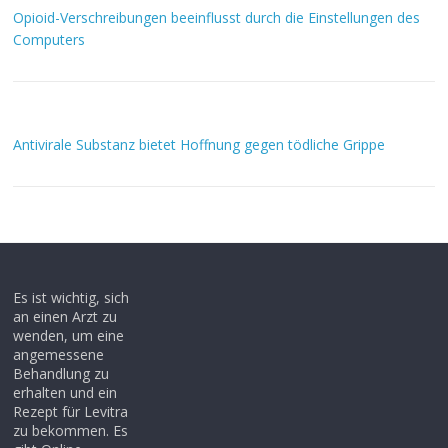
Opioid-Verschreibungen beeinflusst durch die Einstellungen des
Computers
Antivirale Substanz bietet Hoffnung gegen tödliche Grippe
Es ist wichtig, sich
an einen Arzt zu
wenden, um eine
angemessene
Behandlung zu
erhalten und ein
Rezept für Levitra
zu bekommen. Es