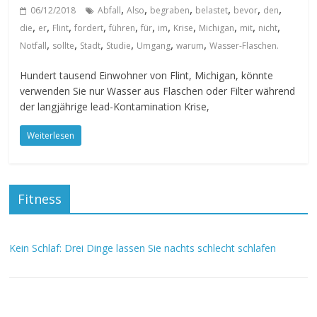
,
,
,
,
,
,
06/12/2018
Abfall
Also
begraben
belastet
bevor
den
,
,
,
,
,
,
,
,
,
,
,
die
er
Flint
fordert
führen
für
im
Krise
Michigan
mit
nicht
,
,
,
,
,
,
Notfall
sollte
Stadt
Studie
Umgang
warum
Wasser-Flaschen.
Hundert tausend Einwohner von Flint, Michigan, könnte
verwenden Sie nur Wasser aus Flaschen oder Filter während
der langjährige lead-Kontamination Krise,
Weiterlesen
Fitness
Kein Schlaf: Drei Dinge lassen Sie nachts schlecht schlafen