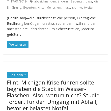
,
,
,
,
,
17/01/2019
abzeichnenden
ändern:
Bedeutet
dass
die
,
,
,
,
,
,
Ernährung
Experten
Krise
Menschen
muss
sich
weltweiten
(HealthDay)—die Durchschnittliche person, Die tägliche
Ernährung benötigen, drastisch zu ändern, während den
nächsten drei Jahrzehnten um sicherzustellen, jeder ist
gefüttert
Weiterlesen
Gesundheit
Flint, Michigan Krise führen sollte
begraben die Stadt im Wasser-
Flaschen. Also, warum nicht? Studie
fordert für den Umgang mit Abfall,
bevor er belastet Notfall