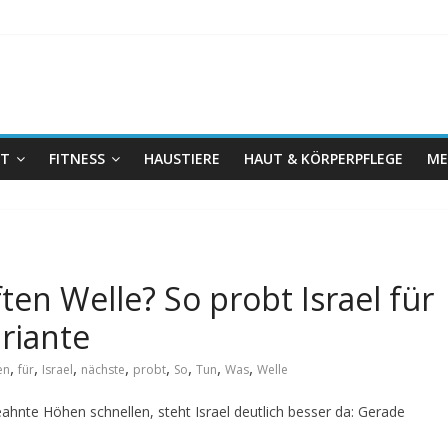
IT
FITNESS
HAUSTIERE
HAUT & KÖRPERPFLEGE
ME
ten Welle? So probt Israel für
riante
,
,
,
,
,
,
,
,
en
für
Israel
nächste
probt
So
Tun
Was
Welle
hnte Höhen schnellen, steht Israel deutlich besser da: Gerade