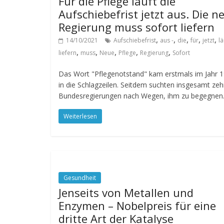
Für die Pflege läuft die
Aufschiebefrist jetzt aus. Die n
Regierung muss sofort liefern
,
,
,
,
,
14/10/2021
Aufschiebefrist
aus -
die
für
jetzt
lä
,
,
,
,
,
liefern
muss
Neue
Pflege
Regierung
Sofort
Das Wort "Pflegenotstand" kam erstmals im Jahr 
in die Schlagzeilen. Seitdem suchten insgesamt ze
Bundesregierungen nach Wegen, ihm zu begegnen
Weiterlesen
Gesundheit
Jenseits von Metallen und
Enzymen – Nobelpreis für eine
dritte Art der Katalyse