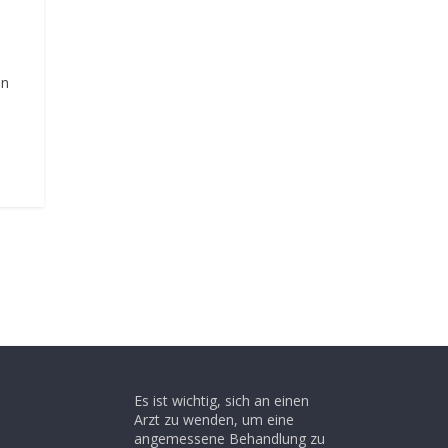
en
Es ist wichtig, sich an einen
Arzt zu wenden, um eine
angemessene Behandlung zu