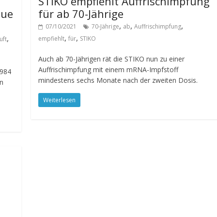
STIKO empfiehlt Auffrischimpfung
eue
für ab 70-Jährige
,
,
,
07/10/2021
70-Jährige
ab
Auffrischimpfung
,
,
,
empfiehlt
für
STIKO
uft
Auch ab 70-Jährigen rät die STIKO nun zu einer
Auffrischimpfung mit einem mRNA-Impfstoff
1984
mindestens sechs Monate nach der zweiten Dosis.
hn
.
Weiterlesen