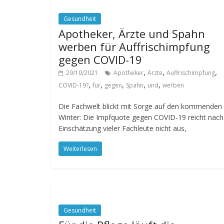
Gesundheit
Apotheker, Ärzte und Spahn
werben für Auffrischimpfung
gegen COVID-19
,
,
,
29/10/2021
Apotheker
Ärzte
Auffrischimpfung
,
,
,
,
,
COVID-19?
für
gegen
Spahn
und
werben
Die Fachwelt blickt mit Sorge auf den kommenden
Winter: Die Impfquote gegen COVID-19 reicht nach
Einschätzung vieler Fachleute nicht aus,
Weiterlesen
Gesundheit