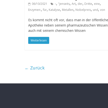
,
,
,
,
,
,
06/10/2021
–
"jenseits
Art
der
Dritte
eine
,
,
,
,
,
,
Enzymen:
für
Katalyse
Metallen
Nobelpreis
und
von
Es kommt nicht oft vor, dass man in der öffentlich
Apotheke neben seinem pharmazeutischen Wissen
auch mit seinem chemischen Wissen
Weiterlesen
← Zurück