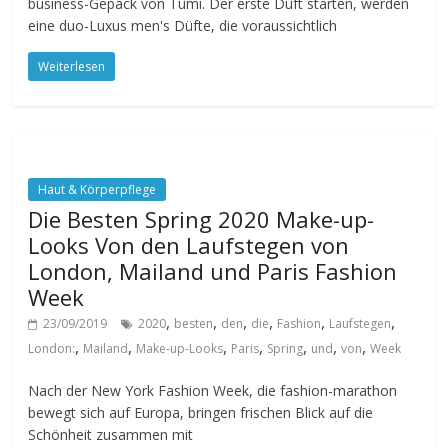
business-Gepäck von Tumi. Der erste Duft starten, werden
eine duo-Luxus men's Düfte, die voraussichtlich
Weiterlesen
Haut & Körperpflege
Die Besten Spring 2020 Make-up-
Looks Von den Laufstegen von
London, Mailand und Paris Fashion
Week
,
,
,
,
,
,
23/09/2019
2020
besten
den
die
Fashion
Laufstegen
,
,
,
,
,
,
,
London:
Mailand
Make-up-Looks
Paris
Spring
und
von
Week
Nach der New York Fashion Week, die fashion-marathon
bewegt sich auf Europa, bringen frischen Blick auf die
Schönheit zusammen mit