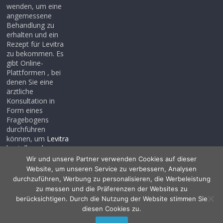
wenden, um eine
angemessene
Behandlung zu
erhalten und ein
Rezept für Levitra
zu bekommen. Es
gibt Online-
Plattformen , bei
denen Sie eine
ärztliche
Konsultation in
Form eines
Fragebogens
durchführen
können, um
Levitra
bestellen ohne
rezept
, auch wenn
Wir und unsere Partner verwenden Cookies auf dieser
Sie noch kein
Website, um unseren Service zu verbessern, Analysen
Rezept haben .
durchzuführen, Werbung zu personalisieren, die Werbeleistung
zu messen und die Präferenzen der Websites zu
berücksichtigen. Durch die Nutzung der Website stimmen Sie
diesen Cookies zu.
Copyright © 2026
Allessentialspa
. Alle Rechte vorbehalten.