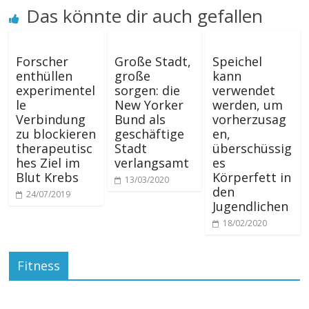
Das könnte dir auch gefallen
Forscher
Große Stadt,
Speichel
enthüllen
große
kann
experimentel
sorgen: die
verwendet
le
New Yorker
werden, um
Verbindung
Bund als
vorherzusag
zu blockieren
geschäftige
en,
therapeutisc
Stadt
überschüssig
hes Ziel im
verlangsamt
es
Blut Krebs
Körperfett in
13/03/2020
den
24/07/2019
Jugendlichen
18/02/2020
Fitness