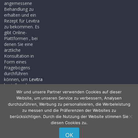
angemessene
Behandlung zu
erhalten und ein
Rezept für Levitra
zu bekommen. Es
gibt Online-
Plattformen , bei
denen Sie eine
ärztliche
Konsultation in
Form eines
Fragebogens
durchführen
können, um
Levitra
bestellen ohne
rezept
, auch wenn
Wir und unsere Partner verwenden Cookies auf dieser
Sie noch kein
Website, um unseren Service zu verbessern, Analysen
Rezept haben .
durchzuführen, Werbung zu personalisieren, die Werbeleistung
zu messen und die Präferenzen der Websites zu
berücksichtigen. Durch die Nutzung der Website stimmen Sie
diesen Cookies zu.
Copyright © 2026
Allessentialspa
. Alle Rechte vorbehalten.
OK