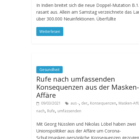
In Indien breitet sich die neue Doppel-Mutation B.1
rasant aus. Allein am Samstag verzeichnete das La
über 300.000 Neuinfektionen. Überfüllte
Weiterlesen
Gesundheit
Rufe nach umfassenden
Konsequenzen aus der Masken-
Affäre
,
,
,
09/03/2021
aus -
der
Konsequenzen
Masken-Aff
,
,
nach
Rufe
umfassenden
Mit Georg Nüsslein und Nikolas Löbel haben zwei
Unionspolitiker aus der Affäre um Corona-
Schutzmasken persönliche Konsequenzen gezogen