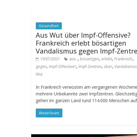
Gesundheit
Aus Wut über Impf-Offensive?
Frankreich erlebt bösartigen
Vandalismus gegen Impf-Zentr
,
,
,
,
19/07/2021
aus -
bösartigen
erlebt
Frankreich
,
,
,
,
gegen
Impf-Offensive?
Impf-Zentren
über
Vandalismus
Wut
In Frankreich verwüsten am vergangenen Wochen
mehrere Unbekannte zwei Impfzentren. Gleichzeiti
gehen im ganzen Land rund 114.000 Menschen auf
Weiterlesen