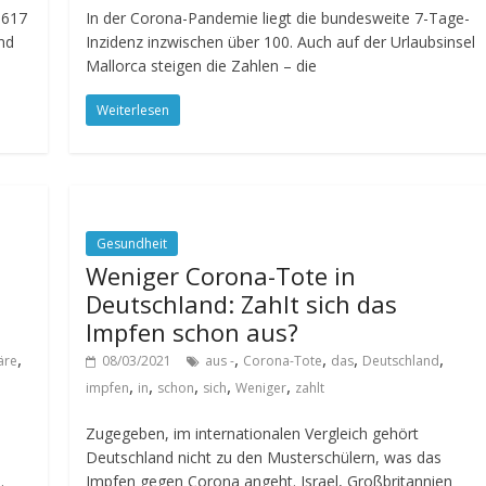
.617
In der Corona-Pandemie liegt die bundesweite 7-Tage-
nd
Inzidenz inzwischen über 100. Auch auf der Urlaubsinsel
Mallorca steigen die Zahlen – die
Weiterlesen
Gesundheit
Weniger Corona-Tote in
Deutschland: Zahlt sich das
Impfen schon aus?
,
,
,
,
,
äre
08/03/2021
aus -
Corona-Tote
das
Deutschland
,
,
,
,
,
impfen
in
schon
sich
Weniger
zahlt
Zugegeben, im internationalen Vergleich gehört
Deutschland nicht zu den Musterschülern, was das
.
Impfen gegen Corona angeht. Israel, Großbritannien