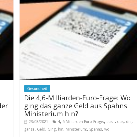
Gesundheit
Die 4,6-Milliarden-Euro-Frage: Wo
der
ging das ganze Geld aus Spahns
Ministerium hin?
,
,
,
,
,
23/03/2021
4
6-Milliarden-Euro-Frage:
aus -
das
die
,
,
,
,
,
,
ganze
Geld
Ging
hin
Ministerium:
Spahns
wo