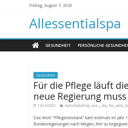
Freitag, August 7, 2026
Allessentialspa
GESUNDHEIT
PERSÖNLICHE GESUNDHE
Gesundheit
Für die Pflege läuft di
neue Regierung muss s
,
,
,
,
,
14/10/2021
Aufschiebefrist
aus -
die
für
jetzt
lä
Das Wort "Pflegenotstand" kam erstmals im Jahr 1
Bundesregierungen nach Wegen, ihm zu begegnen