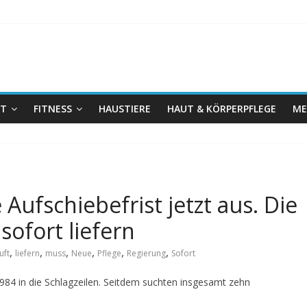
IT
FITNESS
HAUSTIERE
HAUT & KÖRPERPFLEGE
ME
e Aufschiebefrist jetzt aus. Die
ofort liefern
,
,
,
,
,
,
uft
liefern
muss
Neue
Pflege
Regierung
Sofort
984 in die Schlagzeilen. Seitdem suchten insgesamt zehn
.