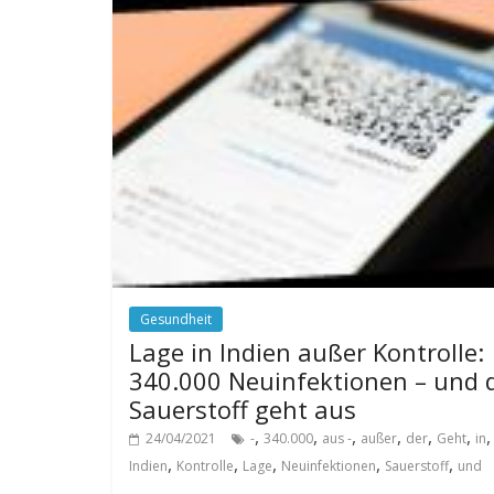
Gesundheit
Lage in Indien außer Kontrolle:
340.000 Neuinfektionen – und 
Sauerstoff geht aus
,
,
,
,
,
,
,
24/04/2021
-
340.000
aus -
außer
der
Geht
in
,
,
,
,
,
Indien
Kontrolle
Lage
Neuinfektionen
Sauerstoff
und