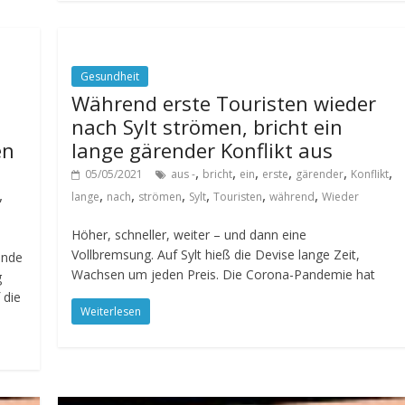
Gesundheit
Während erste Touristen wieder
nach Sylt strömen, bricht ein
en
lange gärender Konflikt aus
,
,
,
,
,
,
05/05/2021
aus -
bricht
ein
erste
gärender
Konflikt
,
,
,
,
,
,
,
lange
nach
strömen
Sylt
Touristen
während
Wieder
Höher, schneller, weiter – und dann eine
Vollbremsung. Auf Sylt hieß die Devise lange Zeit,
ende
Wachsen um jeden Preis. Die Corona-Pandemie hat
g
 die
Weiterlesen