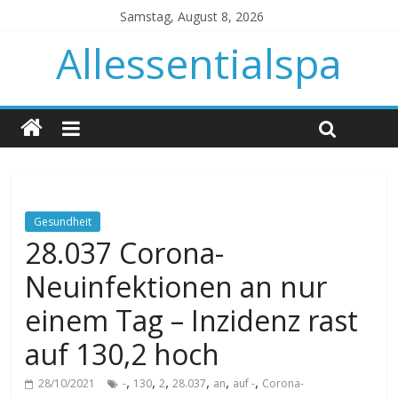
Samstag, August 8, 2026
Allessentialspa
Gesundheit
28.037 Corona-
Neuinfektionen an nur
einem Tag – Inzidenz rast
auf 130,2 hoch
,
,
,
,
,
,
28/10/2021
-
130
2
28.037
an
auf -
Corona-