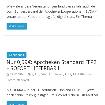
Wie viele andere Veranstaltungen fand dieses Jahr auch der
vom Bundesverband der Apothekenkooperationen (BVDAK)
veranstaltete Kooperationsgipfel digital statt. Ein Thema
Weiterlesen
Gesundheit
Nur 0,59€: Apotheken Standard FFP2
– SOFORT LIEFERBAR !
,
,
,
,
,
,
,
,
27/01/2021
-
!
0
59€:
Apotheken
FFP2
LIEFERBAR
nur
,
Sofort
standard
Mit DEKRA – in der EU zertifiziert (Finnland CE 0598). Jetzt
noch schnell zum günstigen Preis Vorrat sichern. HK Medical
Weiterlesen