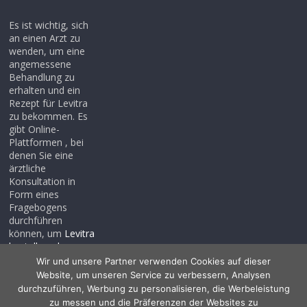
Es ist wichtig, sich
an einen Arzt zu
wenden, um eine
angemessene
Behandlung zu
erhalten und ein
Rezept für Levitra
zu bekommen. Es
gibt Online-
Plattformen , bei
denen Sie eine
ärztliche
Konsultation in
Form eines
Fragebogens
durchführen
können, um
Levitra
bestellen ohne
rezept
, auch wenn
Wir und unsere Partner verwenden Cookies auf dieser
Sie noch kein
Website, um unseren Service zu verbessern, Analysen
Rezept haben .
durchzuführen, Werbung zu personalisieren, die Werbeleistung
zu messen und die Präferenzen der Websites zu