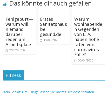
Das könnte dir auch gefallen
Fehlgeburt—
Erstes
Warum
warum will
Sanitätshaus
wohlhabende
niemand
bei
n Gegenden
darüber
gesund.de
von L. A.
reden am
haben hohe
19/05/2021
Arbeitsplatz
raten von
coronavirus-
20/02/2019
Fälle?
06/04/2020
Fitness
Kein Schlaf: Drei Dinge lassen Sie nachts schlecht schlafen