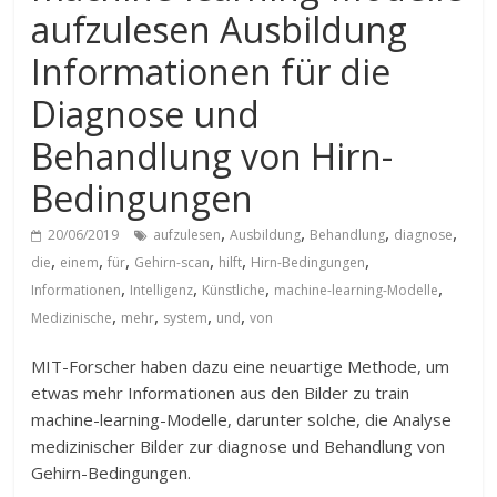
aufzulesen Ausbildung
Informationen für die
Diagnose und
Behandlung von Hirn-
Bedingungen
,
,
,
,
20/06/2019
aufzulesen
Ausbildung
Behandlung
diagnose
,
,
,
,
,
,
die
einem
für
Gehirn-scan
hilft
Hirn-Bedingungen
,
,
,
,
Informationen
Intelligenz
Künstliche
machine-learning-Modelle
,
,
,
,
Medizinische
mehr
system
und
von
MIT-Forscher haben dazu eine neuartige Methode, um
etwas mehr Informationen aus den Bilder zu train
machine-learning-Modelle, darunter solche, die Analyse
medizinischer Bilder zur diagnose und Behandlung von
Gehirn-Bedingungen.