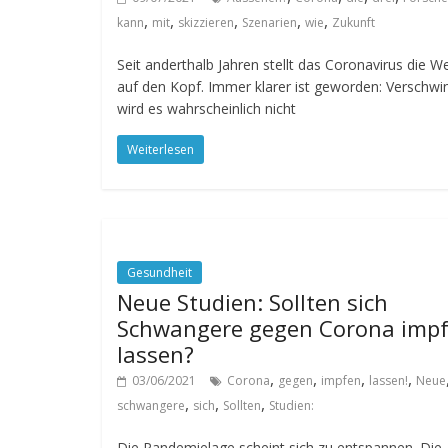
,
,
,
,
,
kann
mit
skizzieren
Szenarien
wie
Zukunft
Seit anderthalb Jahren stellt das Coronavirus die We
auf den Kopf. Immer klarer ist geworden: Verschwi
wird es wahrscheinlich nicht
Weiterlesen
Gesundheit
Neue Studien: Sollten sich
Schwangere gegen Corona imp
lassen?
,
,
,
,
03/06/2021
Corona
gegen
impfen
lassen!
Neue
,
,
,
schwangere
sich
Sollten
Studien:
Die Pandemielage scheint sich zu entspannen. Die