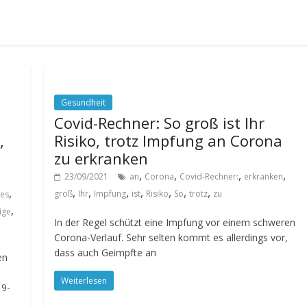
Gesundheit
Covid-Rechner: So groß ist Ihr
,
Risiko, trotz Impfung an Corona
zu erkranken
,
,
,
,
23/09/2021
an
Corona
Covid-Rechner:
erkranken
,
,
,
,
,
,
,
,
groß
Ihr
Impfung
ist
Risiko
So
trotz
zu
es
,
tige
In der Regel schützt eine Impfung vor einem schweren
Corona-Verlauf. Sehr selten kommt es allerdings vor,
dass auch Geimpfte an
en
Weiterlesen
19-