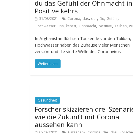
du das Gefühl der Ohnmacht in
Positive kehrst
,
,
,
,
,
31/08/2021
Corona
das
der
Du
Gefühl
,
,
,
,
,
,
Hochwasser:
ins
kehrst
Ohnmacht
positive
Taliban
wi
In Afghanistan flüchten Tausende vor den Taliban,
Hochwasser haben das Zuhause vieler Menschen
zerstört und die vierte Welle des Coronavirus
Weiterlesen
Gesundheit
Forscher skizzieren drei Szenari
wie die Zukunft mit Corona
aussehen kann
,
,
,
,
09/07/2021
Aussehen?
Corona
die
drei
Forsche