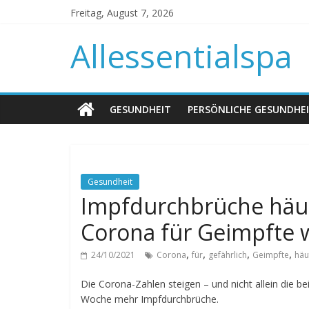
Freitag, August 7, 2026
Allessentialspa
GESUNDHEIT
PERSÖNLICHE GESUNDHE
Gesundheit
Impfdurchbrüche häufe
Corona für Geimpfte w
,
,
,
,
24/10/2021
Corona
für
gefährlich
Geimpfte
häu
Die Corona-Zahlen steigen – und nicht allein die 
Woche mehr Impfdurchbrüche.