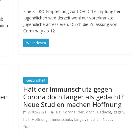
Eine STIKO-Empfehlung zur COVID-19-Impfung bei
Jugendlichen wird derzeit wohl nur vorerkrankte
lt
Jugendliche adressieren. Durch die Zulassung von
nden
Comirnaty ab 12
Weiterlesen
Gesundheit
Hält der Immunschutz gegen
fen
Corona doch länger als gedacht?
Neue Studien machen Hoffnung
,
,
,
,
,
,
,
27/05/2021
als
Corona
der
doch
Gedacht
gegen
,
,
,
,
,
,
hält
Hoffnung
Immunschutz
länger
machen
Neue
Studien: