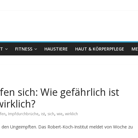
IT
FITNESS
HAUSTIERE
HAUT & KÖRPERPFLEGE
ME
n sich: Wie gefährlich ist
irklich?
,
,
,
,
,
fen
Impfdurchbrüche
ist
sich
wie
wirklich
bei den Ungeimpften. Das Robert-Koch-Institut meldet von Woche zu