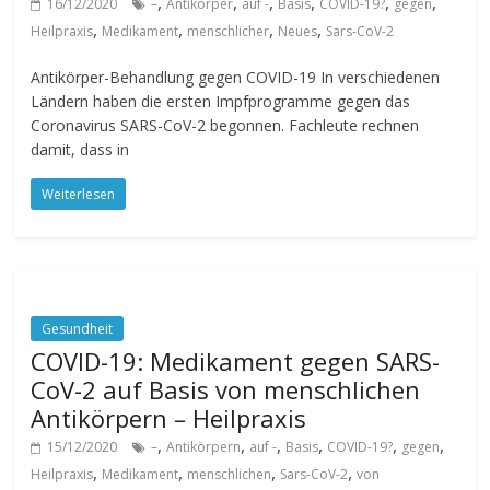
,
,
,
,
,
,
16/12/2020
–
Antikörper
auf -
Basis
COVID-19?
gegen
,
,
,
,
Heilpraxis
Medikament
menschlicher
Neues
Sars-CoV-2
Antikörper-Behandlung gegen COVID-19 In verschiedenen
Ländern haben die ersten Impfprogramme gegen das
Coronavirus SARS-CoV-2 begonnen. Fachleute rechnen
damit, dass in
Weiterlesen
Gesundheit
COVID-19: Medikament gegen SARS-
CoV-2 auf Basis von menschlichen
Antikörpern – Heilpraxis
,
,
,
,
,
,
15/12/2020
–
Antikörpern
auf -
Basis
COVID-19?
gegen
,
,
,
,
Heilpraxis
Medikament
menschlichen
Sars-CoV-2
von