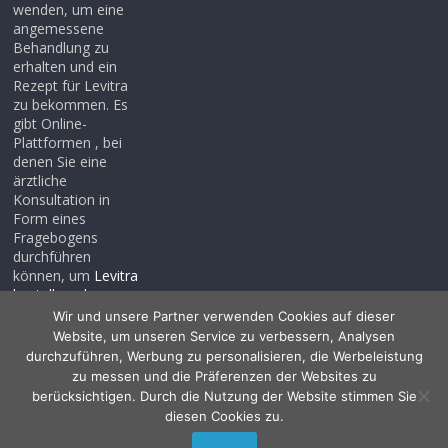
wenden, um eine
angemessene
Behandlung zu
erhalten und ein
Rezept für Levitra
zu bekommen. Es
gibt Online-
Plattformen , bei
denen Sie eine
ärztliche
Konsultation in
Form eines
Fragebogens
durchführen
können, um
Levitra
bestellen ohne
rezept
, auch wenn
Wir und unsere Partner verwenden Cookies auf dieser
Sie noch kein
Website, um unseren Service zu verbessern, Analysen
Rezept haben .
durchzuführen, Werbung zu personalisieren, die Werbeleistung
zu messen und die Präferenzen der Websites zu
berücksichtigen. Durch die Nutzung der Website stimmen Sie
diesen Cookies zu.
Copyright © 2026
Allessentialspa
. Alle Rechte vorbehalten.