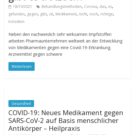
,
,
,
,
18/10/2021
Behandlungsmethoden
Corona
das
es
,
,
,
,
,
,
,
,
gefunden
gegen
gibt
ist
Medikament
nicht
noch
richtige
trotzdem
Neben den nachweislich sehr wirksamen Impfstoffen
arbeiten Pharmaunternehmen weltweit an der Entwicklung
von Medikamenten gegen eine Covid-19-Erkrankung.
Arzneimittel gegen schwere
Weiterlesen
Gesundheit
COVID-19: Neues Medikament gegen
SARS-CoV-2 auf Basis menschlicher
Antikörper – Heilpraxis