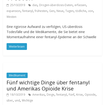
,
,
,
25/10/2019
das
Drogen-überdosis-Daten
erfassen
,
,
,
,
,
,
,
,
expansion
fentanyl
frühesten
Gen
Neue
Tagen
tödliche
von
Westen
Eine rigorose Aufwand zu verfolgen, US-überdosis
Todesfälle und die Medikamente, die Sie bietet eine
Momentaufnahme einer fentanyl-Epidemie an der Schwelle
Weiterlesen
Medikament
Fünf wichtige Dinge über fentanyl
und Amerikas Opioide Krise
,
,
,
,
,
,
18/10/2019
Amerikas
Dinge
fentanyl
Fünf
Krise
Opioide
,
,
über
und
Wichtige