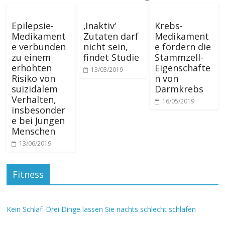
Epilepsie-
‚Inaktiv‘
Krebs-
Medikament
Zutaten darf
Medikament
e verbunden
nicht sein,
e fördern die
zu einem
findet Studie
Stammzell-
erhöhten
Eigenschafte
13/03/2019
Risiko von
n von
suizidalem
Darmkrebs
Verhalten,
16/05/2019
insbesonder
e bei Jungen
Menschen
13/06/2019
Fitness
Kein Schlaf: Drei Dinge lassen Sie nachts schlecht schlafen