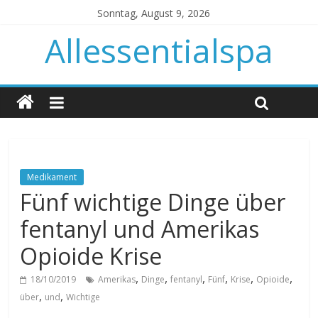
Sonntag, August 9, 2026
Allessentialspa
Medikament
Fünf wichtige Dinge über
fentanyl und Amerikas
Opioide Krise
,
,
,
,
,
,
18/10/2019
Amerikas
Dinge
fentanyl
Fünf
Krise
Opioide
,
,
über
und
Wichtige