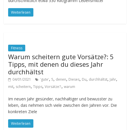
durchschnittlich etwa 330 Kilogramm Lebensmittel
Weiterlesen
Fitness
Warum scheitern gute Vorsätze?: 5
Tipps, mit denen du dieses Jahr
durchhältst
,
,
,
,
,
,
,
04/01/2021
'gute'
5
denen
Dieses
Du
durchhältst
Jahr
,
,
,
,
mit
scheitern
Tipps
Vorsätze?:
warum
Im neuen Jahr gesünder, nachhaltiger und bewusster zu
leben, das nehmen sich viele zwischen den Jahren vor. Die
konkreten Ziele
Weiterlesen