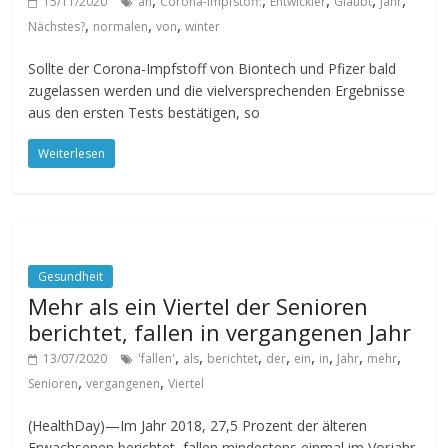
,
,
,
,
,
15/11/2020
an
Corona-Impfstoff:
Entwickler
Glaubt
Jahr
,
,
,
Nächstes?
normalen
von
winter
Sollte der Corona-Impfstoff von Biontech und Pfizer bald
zugelassen werden und die vielversprechenden Ergebnisse
aus den ersten Tests bestätigen, so
Weiterlesen
Gesundheit
Mehr als ein Viertel der Senioren
berichtet, fallen in vergangenen Jahr
,
,
,
,
,
,
,
,
13/07/2020
'fallen'
als
berichtet
der
ein
in
Jahr
mehr
,
,
Senioren
vergangenen
Viertel
(HealthDay)—Im Jahr 2018, 27,5 Prozent der älteren
Erwachsenen berichtet, fallen mindestens einmal im Vorjahr