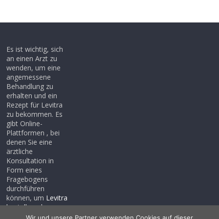
Es ist wichtig, sich
an einen Arzt zu
wenden, um eine
angemessene
Behandlung zu
erhalten und ein
Rezept für Levitra
zu bekommen. Es
gibt Online-
Plattformen , bei
denen Sie eine
ärztliche
Konsultation in
Form eines
Fragebogens
durchführen
können, um
Levitra
bestellen ohne
rezept
, auch wenn
Wir und unsere Partner verwenden Cookies auf dieser