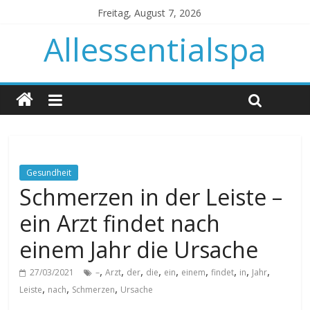
Freitag, August 7, 2026
Allessentialspa
Gesundheit
Schmerzen in der Leiste –
ein Arzt findet nach
einem Jahr die Ursache
,
,
,
,
,
,
,
,
,
27/03/2021
–
Arzt
der
die
ein
einem
findet
in
Jahr
,
,
,
Leiste
nach
Schmerzen
Ursache