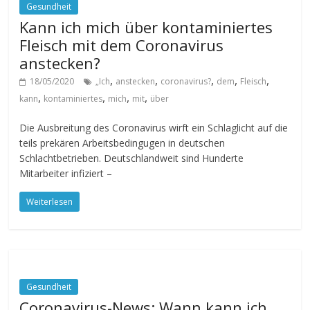
Gesundheit
Kann ich mich über kontaminiertes
Fleisch mit dem Coronavirus
anstecken?
,
,
,
,
,
18/05/2020
„Ich
anstecken
coronavirus?
dem
Fleisch
,
,
,
,
kann
kontaminiertes
mich
mit
über
Die Ausbreitung des Coronavirus wirft ein Schlaglicht auf die
teils prekären Arbeitsbedingugen in deutschen
Schlachtbetrieben. Deutschlandweit sind Hunderte
Mitarbeiter infiziert –
Weiterlesen
Gesundheit
Coronavirus-News: Wann kann ich