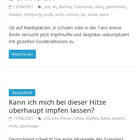
,
,
,
,
,
,
12/08/2021
„Ich
an
Berlins
Clubszene
dass
gekommen
,
,
,
,
,
,
,
Glaube
Impfparty
lockt
nicht
schnell
So
sonst
wäre:
Ob auf Marktplätzen, in Schulen oder in der Tanz-Arena:
Berlin versucht jetzt Impfmuffel und Skeptiker unkompliziert
mit gezielten Sonderaktionen zu
Weiterlesen
Gesundheit
Kann ich mich bei dieser Hitze
überhaupt impfen lassen?
,
,
,
,
,
,
,
17/06/2021
„Ich
bei
Dieser
Hitze
impfen
kann
lassen!
,
mich
überhaupt
Deutschland schwitzt! Die erste Hitzewelle des Sommers