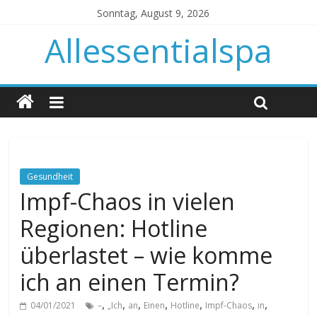
Sonntag, August 9, 2026
Allessentialspa
Gesundheit
Impf-Chaos in vielen
Regionen: Hotline
überlastet – wie komme
ich an einen Termin?
,
,
,
,
,
,
,
04/01/2021
–
„Ich
an
Einen
Hotline
Impf-Chaos
in