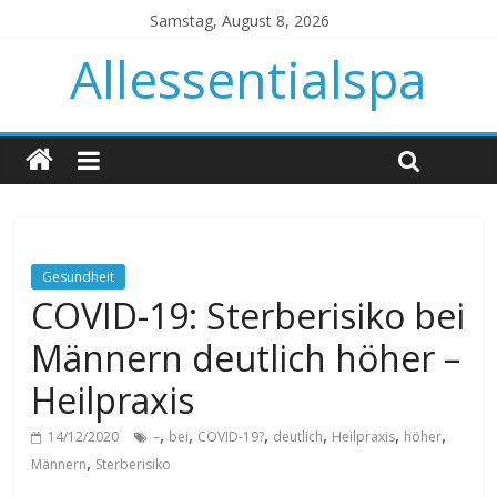
Samstag, August 8, 2026
Allessentialspa
Gesundheit
COVID-19: Sterberisiko bei
Männern deutlich höher –
Heilpraxis
,
,
,
,
,
,
14/12/2020
–
bei
COVID-19?
deutlich
Heilpraxis
höher
,
Männern
Sterberisiko