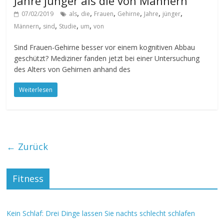
Jahre jünger als die von Männern
,
,
,
,
,
,
07/02/2019
als
die
Frauen
Gehirne
Jahre
jünger
,
,
,
,
Männern
sind
Studie
um
von
Sind Frauen-Gehirne besser vor einem kognitiven Abbau
geschützt? Mediziner fanden jetzt bei einer Untersuchung
des Alters von Gehirnen anhand des
Weiterlesen
← Zurück
Fitness
Kein Schlaf: Drei Dinge lassen Sie nachts schlecht schlafen