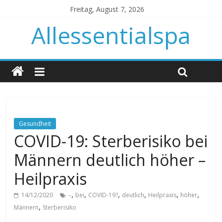
Freitag, August 7, 2026
Allessentialspa
Gesundheit
COVID-19: Sterberisiko bei
Männern deutlich höher –
Heilpraxis
,
,
,
,
,
,
14/12/2020
–
bei
COVID-19?
deutlich
Heilpraxis
höher
,
Männern
Sterberisiko