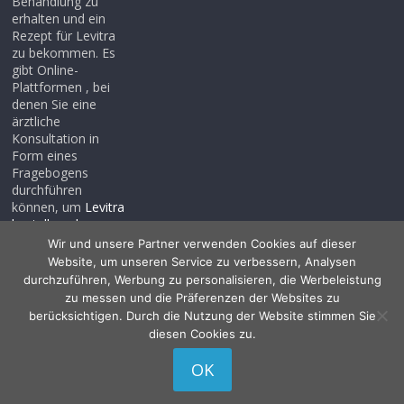
Behandlung zu
erhalten und ein
Rezept für Levitra
zu bekommen. Es
gibt Online-
Plattformen , bei
denen Sie eine
ärztliche
Konsultation in
Form eines
Fragebogens
durchführen
können, um
Levitra
bestellen ohne
rezept
, auch wenn
Wir und unsere Partner verwenden Cookies auf dieser
Sie noch kein
Website, um unseren Service zu verbessern, Analysen
Rezept haben .
durchzuführen, Werbung zu personalisieren, die Werbeleistung
zu messen und die Präferenzen der Websites zu
berücksichtigen. Durch die Nutzung der Website stimmen Sie
diesen Cookies zu.
Copyright © 2026
Allessentialspa
. Alle Rechte vorbehalten.
OK