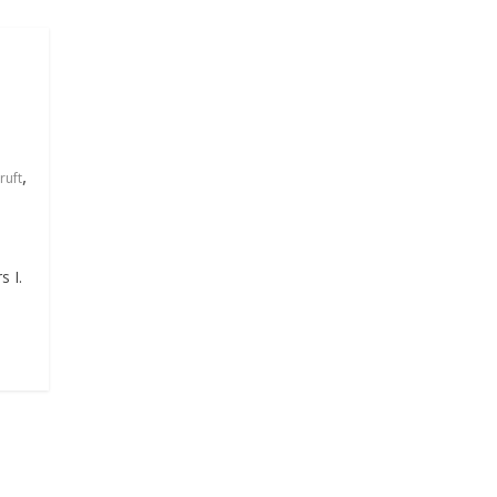
,
ruft
s I.