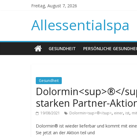
Freitag, August 7, 2026
Allessentialspa
GESUNDHEIT
PERSÖNLICHE GESUNDHE
Gesundheit
Dolormin<sup>®</sup>
starken Partner-Aktio
,
,
,
19/08/2021
Dolormin<sup>®</sup>
einer
ist
mi
Dolormin® ist wieder lieferbar und kommt mit ei
Sie jetzt an der Aktion teil und