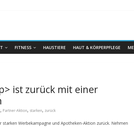
IT
FITNESS
HAUSTIERE
HAUT & KÖRPERPFLEGE
ME
 ist zurück mit einer
n
,
,
,
t
Partner-Aktion
starken
zurück
ner starken Werbekampagne und Apotheken-Aktion zurück. Nehmen