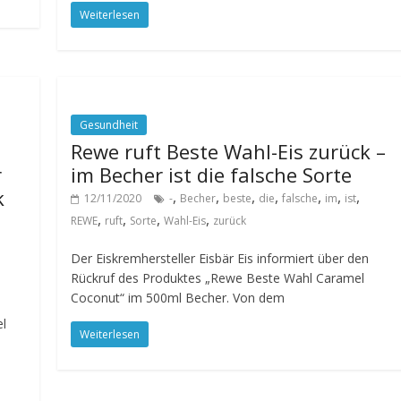
Weiterlesen
Gesundheit
Rewe ruft Beste Wahl-Eis zurück –
r
im Becher ist die falsche Sorte
k
,
,
,
,
,
,
,
12/11/2020
-
Becher
beste
die
falsche
im
ist
,
,
,
,
REWE
ruft
Sorte
Wahl-Eis
zurück
Der Eiskremhersteller Eisbär Eis informiert über den
Rückruf des Produktes „Rewe Beste Wahl Caramel
Coconut“ im 500ml Becher. Von dem
el
Weiterlesen