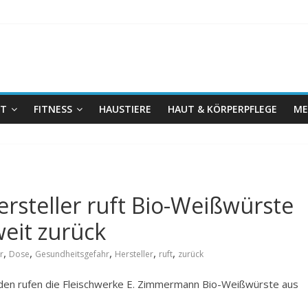
IT
FITNESS
HAUSTIERE
HAUT & KÖRPERPFLEGE
ME
rsteller ruft Bio-Weißwürste
eit zurück
,
,
,
,
,
r
Dose
Gesundheitsgefahr
Hersteller
ruft
zurück
n rufen die Fleischwerke E. Zimmermann Bio-Weißwürste aus