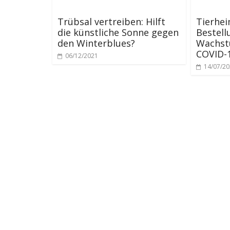
Trübsal vertreiben: Hilft
Tierhei
die künstliche Sonne gegen
Bestell
den Winterblues?
Wachst
COVID-1
06/12/2021
14/07/2