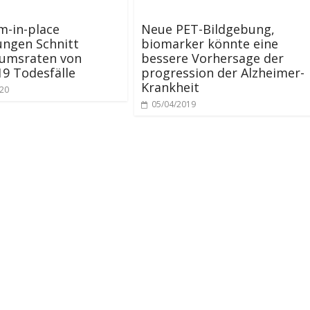
m-in-place
Neue PET-Bildgebung,
ungen Schnitt
biomarker könnte eine
umsraten von
bessere Vorhersage der
9 Todesfälle
progression der Alzheimer-
Krankheit
020
05/04/2019