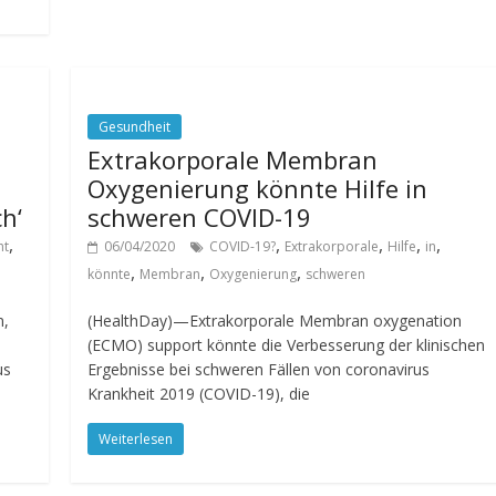
Gesundheit
Extrakorporale Membran
Oxygenierung könnte Hilfe in
ch‘
schweren COVID-19
,
,
,
,
,
ht
06/04/2020
COVID-19?
Extrakorporale
Hilfe
in
,
,
,
könnte
Membran
Oxygenierung
schweren
n,
(HealthDay)—Extrakorporale Membran oxygenation
(ECMO) support könnte die Verbesserung der klinischen
us
Ergebnisse bei schweren Fällen von coronavirus
Krankheit 2019 (COVID-19), die
Weiterlesen