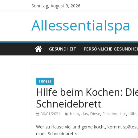
Sonntag, August 9, 2026
Allessentialspa
GESUNDHEIT
PERSÖNLICHE GESUNDHE
Fitness
Hilfe beim Kochen: Di
Schneidebrett
,
,
,
,
,
30/01/2021
beim
das
Diese
Funktion
Hat
Hilfe
Wer zu Hause viel und gerne kocht, kommt späte
eines Schneidebretts