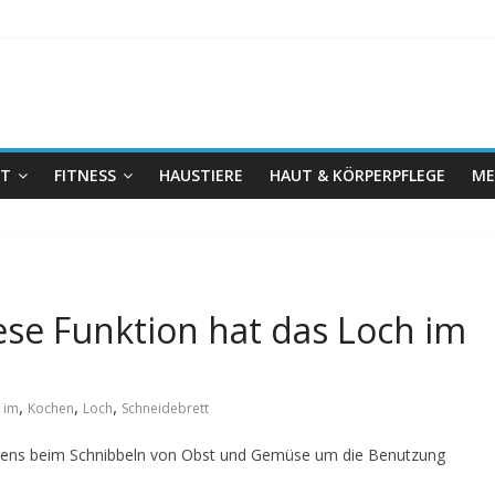
IT
FITNESS
HAUSTIERE
HAUT & KÖRPERPFLEGE
ME
ese Funktion hat das Loch im
,
,
,
,
im
Kochen
Loch
Schneidebrett
stens beim Schnibbeln von Obst und Gemüse um die Benutzung