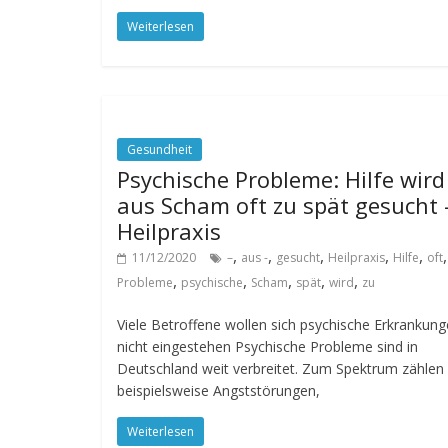
Weiterlesen
Gesundheit
Psychische Probleme: Hilfe wird
aus Scham oft zu spät gesucht 
Heilpraxis
,
,
,
,
,
,
11/12/2020
–
aus -
gesucht
Heilpraxis
Hilfe
oft
,
,
,
,
,
Probleme
psychische
Scham
spät
wird
zu
Viele Betroffene wollen sich psychische Erkrankun
nicht eingestehen Psychische Probleme sind in
Deutschland weit verbreitet. Zum Spektrum zählen
beispielsweise Angststörungen,
Weiterlesen