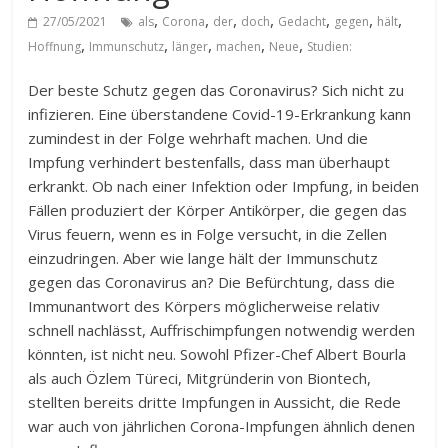
,
,
,
,
,
,
,
27/05/2021
als
Corona
der
doch
Gedacht
gegen
hält
,
,
,
,
,
Hoffnung
Immunschutz
länger
machen
Neue
Studien:
Der beste Schutz gegen das Coronavirus? Sich nicht zu
infizieren. Eine überstandene Covid-19-Erkrankung kann
zumindest in der Folge wehrhaft machen. Und die
Impfung verhindert bestenfalls, dass man überhaupt
erkrankt. Ob nach einer Infektion oder Impfung, in beiden
Fällen produziert der Körper Antikörper, die gegen das
Virus feuern, wenn es in Folge versucht, in die Zellen
einzudringen. Aber wie lange hält der Immunschutz
gegen das Coronavirus an? Die Befürchtung, dass die
Immunantwort des Körpers möglicherweise relativ
schnell nachlässt, Auffrischimpfungen notwendig werden
könnten, ist nicht neu. Sowohl Pfizer-Chef Albert Bourla
als auch Özlem Türeci, Mitgründerin von Biontech,
stellten bereits dritte Impfungen in Aussicht, die Rede
war auch von jährlichen Corona-Impfungen ähnlich denen