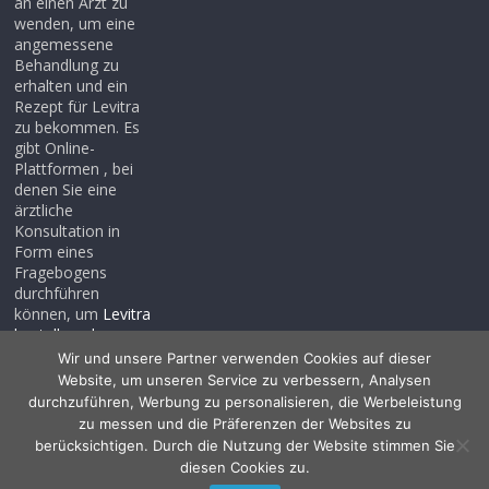
an einen Arzt zu
wenden, um eine
angemessene
Behandlung zu
erhalten und ein
Rezept für Levitra
zu bekommen. Es
gibt Online-
Plattformen , bei
denen Sie eine
ärztliche
Konsultation in
Form eines
Fragebogens
durchführen
können, um
Levitra
bestellen ohne
rezept
, auch wenn
Wir und unsere Partner verwenden Cookies auf dieser
Sie noch kein
Website, um unseren Service zu verbessern, Analysen
Rezept haben .
durchzuführen, Werbung zu personalisieren, die Werbeleistung
zu messen und die Präferenzen der Websites zu
berücksichtigen. Durch die Nutzung der Website stimmen Sie
diesen Cookies zu.