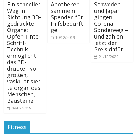
Ein schneller
Apotheker
Schweden
Weg in
sammeln
und Japan
Richtung 3D-
Spenden für
gingen
gedruckte
Hilfsbedürfti
Corona-
Organe:
ge
Sonderweg –
Opfer-Tinte-
und zahlen
10/12/2019
Schrift-
jetzt den
Technik
Preis dafür
ermöglicht
21/12/2020
das 3D-
drucken von
großen,
vaskularisier
te organ des
Menschen,
Bausteine
09/09/2019
Fitness