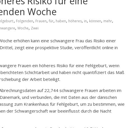
heres Risiko für eine
lgenden Woche
,
,
,
,
,
,
,
,
,
hlgeburt:
Folgenden
Frauen
für
haben
höheres
in
können
mehr
,
,
hwangere
Woche
Zwei
 Woche erhöhen kann eine schwangere Frau das Risiko einer
ttel, zeigt eine prospektive Studie, veröffentlicht online in
wangere Frauen ein höheres Risiko für eine Fehlgeburt, wenn
-berichteten Schichtarbeit und haben nicht quantifiziert das Maß
schiebung der Arbeit beteiligt.
n Abrechnungsdaten auf 22,744 schwangere Frauen arbeiten im
in Dänemark, und verbunden, die mit Daten aus der dänischen
ulassung zum Krankenhaus für Fehlgeburt, um zu bestimmen, wie
hen der Schwangerschaft war beeinflusst durch die Nacht