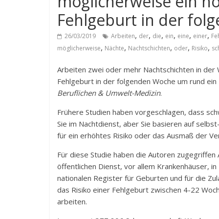
möglicherweise ein hö
Fehlgeburt in der fo
,
,
,
,
,
,
26/03/2019
Arbeiten
der
die
ein
eine
einer
Fe
,
,
,
,
,
möglicherweise
Nächte
Nachtschichten
oder
Risiko
sc
Arbeiten zwei oder mehr Nachtschichten in der
Fehlgeburt in der folgenden Woche um rund ein Dri
Beruflichen & Umwelt-Medizin
.
Frühere Studien haben vorgeschlagen, dass sch
Sie im Nachtdienst, aber Sie basieren auf selbst
für ein erhöhtes Risiko oder das Ausmaß der Ver
Für diese Studie haben die Autoren zugegriffe
öffentlichen Dienst, vor allem Krankenhäuser, 
nationalen Register für Geburten und für die Z
das Risiko einer Fehlgeburt zwischen 4-22 Woc
arbeiten.