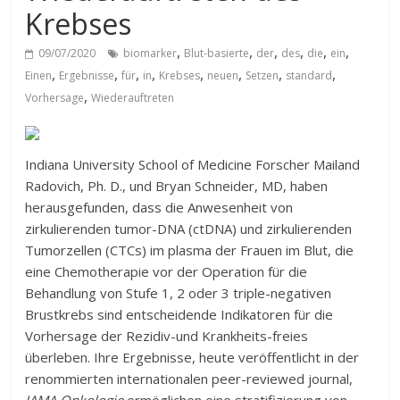
Krebses
,
,
,
,
,
,
09/07/2020
biomarker
Blut-basierte
der
des
die
ein
,
,
,
,
,
,
,
,
Einen
Ergebnisse
für
in
Krebses
neuen
Setzen
standard
,
Vorhersage
Wiederauftreten
Indiana University School of Medicine Forscher Mailand
Radovich, Ph. D., und Bryan Schneider, MD, haben
herausgefunden, dass die Anwesenheit von
zirkulierenden tumor-DNA (ctDNA) und zirkulierenden
Tumorzellen (CTCs) im plasma der Frauen im Blut, die
eine Chemotherapie vor der Operation für die
Behandlung von Stufe 1, 2 oder 3 triple-negativen
Brustkrebs sind entscheidende Indikatoren für die
Vorhersage der Rezidiv-und Krankheits-freies
überleben. Ihre Ergebnisse, heute veröffentlicht in der
renommierten internationalen peer-reviewed journal,