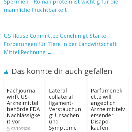
Spermien—Roman protein ist wichtig für die
männliche Fruchtbarkeit
US House Committee Genehmigt Starke
Förderungen für Tiere in der Landwirtschaft
Mittel Rechnung
→
Das könnte dir auch gefallen
Fachjournal
Lateral
Parfümeriek
wirft US-
collateral
ette will
Arzneimittel
ligament-
angeblich
behörde FDA
Verstauchun
Arzneimittelv
Nachlässigke
g: Ursachen
ersender
it vor
und
Disapo
Symptome
kaufen
02/10/2020