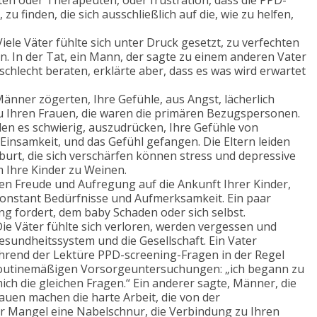
n oder Therapeuten, oder frustration, dass die PPD-
zu finden, die sich ausschließlich auf die, wie zu helfen,
 Viele Väter fühlte sich unter Druck gesetzt, zu verfechten
en. In der Tat, ein Mann, der sagte zu einem anderen Vater
 schlecht beraten, erklärte aber, dass es was wird erwartet
Männer zögerten, Ihre Gefühle, aus Angst, lächerlich
 Ihren Frauen, die waren die primären Bezugspersonen.
nden es schwierig, auszudrücken, Ihre Gefühle von
 Einsamkeit, und das Gefühl gefangen. Die Eltern leiden
urt, die sich verschärfen können stress und depressive
 Ihre Kinder zu Weinen.
ten Freude und Aufregung auf die Ankunft Ihrer Kinder,
konstant Bedürfnisse und Aufmerksamkeit. Ein paar
ng fordert, dem baby Schaden oder sich selbst.
 Die Väter fühlte sich verloren, werden vergessen und
esundheitssystem und die Gesellschaft. Ein Vater
rend der Lektüre PPD-screening-Fragen in der Regel
 routinemäßigen Vorsorgeuntersuchungen: „ich begann zu
mich die gleichen Fragen.“ Ein anderer sagte, Männer, die
uen machen die harte Arbeit, die von der
r Mangel eine Nabelschnur, die Verbindung zu Ihren