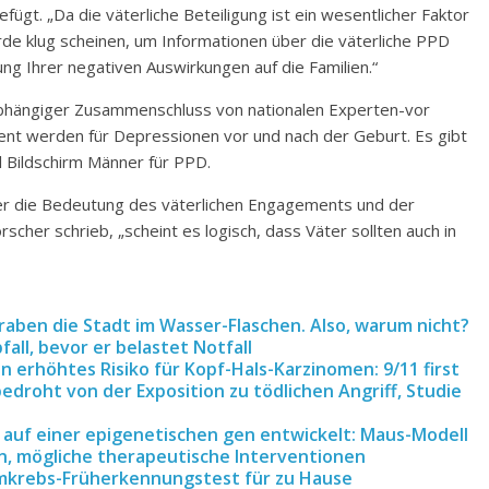
fügt. „Da die väterliche Beteiligung ist ein wesentlicher Faktor
rde klug scheinen, um Informationen über die väterliche PPD
g Ihrer negativen Auswirkungen auf die Familien.“
abhängiger Zusammenschluss von nationalen Experten-vor
ent werden für Depressionen vor und nach der Geburt. Es gibt
l Bildschirm Männer für PPD.
er die Bedeutung des väterlichen Engagements und der
scher schrieb, „scheint es logisch, dass Väter sollten auch in
egraben die Stadt im Wasser-Flaschen. Also, warum nicht?
all, bevor er belastet Notfall
 erhöhtes Risiko für Kopf-Hals-Karzinomen: 9/11 first
droht von der Exposition zu tödlichen Angriff, Studie
auf einer epigenetischen gen entwickelt: Maus-Modell
n, mögliche therapeutische Interventionen
rmkrebs-Früherkennungstest für zu Hause