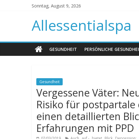
Sonntag, August 9, 2026
Allessentialspa
GESUNDHEIT
PERSÖNLICHE GESUNDHE
Gesundheit
Vergessene Väter: Ne
Risiko für postpartale
einen detaillierten Bli
Erfahrungen mit PPD
,
,
,
,
,
07/03/2019
Auch
auf -
bietet
Blick
Depression: