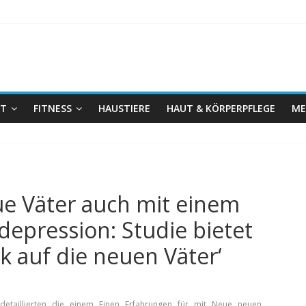
IT
FITNESS
HAUSTIERE
HAUT & KÖRPERPFLEGE
ME
ue Väter auch mit einem
 depression: Studie bietet
ck auf die neuen Väter‘
,
,
,
,
,
,
,
,
,
detaillierten
die
einem
Einen
Erfahrungen
für
mit
Neue
neuen