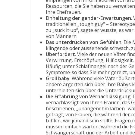
empfangen von Informationen von ärzte
Ressourcen, die Sie haben zu verwalten, 
Ihre Ehefrauen.
Einhaltung der gender-Erwartungen
.
traditionellen „tough guy“ – Stereotyp
zu „suck it up“, sagte er wusste, es war
von Männern.
Das unterdrücken von Gefühlen
. Die 
klingende oder aussehende schwach, zu
Überfordert
. Viele der neuen Väter fi
Verwirrung, Erschöpfung, Hilflosigkeit,
Häufig unter Schlafmangel nach der Geb
Symptome-so dass Sie mehr gereizt, um
Groll baby
. Während viele Väter äußer
andere ärgerten sich über Ihre Babys 
unterhielten sich über die Unterdrücku
Die Erfahrung von Vernachlässigung
.
vernachlässigt-von Ihren Frauen, das G
beschrieben, „unangenehm lachen“ wäh
gefragt, von Frauen, die während der
fühlen, wie jemand sein sollte, Fragen 
müssen einfach warten, während die Fra
Schwangerschaft und der Arbeit und de