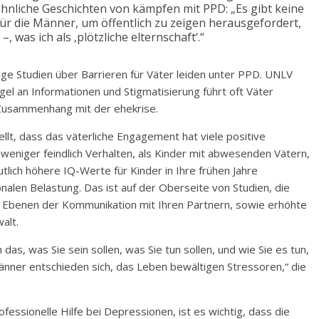
hnliche Geschichten von kämpfen mit PPD: „Es gibt keine
für die Männer, um öffentlich zu zeigen herausgefordert,
 was ich als ‚plötzliche elternschaft‘.“
ge Studien über Barrieren für Väter leiden unter PPD. UNLV
l an Informationen und Stigmatisierung führt oft Väter
 Zusammenhang mit der ehekrise.
lt, dass das väterliche Engagement hat viele positive
weniger feindlich Verhalten, als Kinder mit abwesenden Vätern,
utlich höhere IQ-Werte für Kinder in Ihre frühen Jahre
alen Belastung. Das ist auf der Oberseite von Studien, die
n Ebenen der Kommunikation mit Ihren Partnern, sowie erhöhte
alt.
as, was Sie sein sollen, was Sie tun sollen, und wie Sie es tun,
änner entschieden sich, das Leben bewältigen Stressoren,“ die
fessionelle Hilfe bei Depressionen, ist es wichtig, dass die