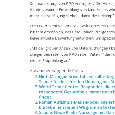
Stigmatisierung von PPD verringert,“ Sie Hinzuge
für die gesunde Entwicklung von Kindern, es wü
mehr zur Verfügung stehen, damit die Bekämpfun
Die US-Präventive Services Task Force-ein Un
kurzem empfohlen, dass alle Frauen, die gescre
keine aktuelle Bewertung entwickelt, um speziel
„Mit der großen Anzahl von Untersuchungen üb
steigenden raten von PPD in den Vätern,“ die For
dieser Empfehlung an.“
Zusammenhängende Posts:
Flint, Michigan Krise führen sollte b
Studie fordert für den Umgang mit Abf
World Trade Center-Responder, die ein
responders‘ Gesundheit immer noch be
findet
Roman Autismus-Maus-Modell basiert 
bietet einen neuen Weg, um zu teste
Studie: Neue Krebs-Vorsorge mit Da