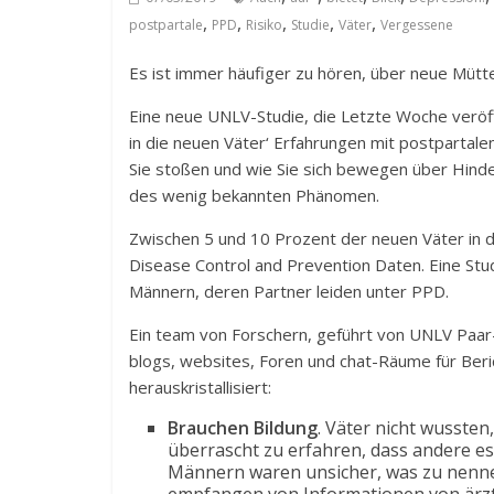
,
,
,
,
,
postpartale
PPD
Risiko
Studie
Väter
Vergessene
Es ist immer häufiger zu hören, über neue Mütte
Eine neue UNLV-Studie, die Letzte Woche veröff
in die neuen Väter‘ Erfahrungen mit postpartale
Sie stoßen und wie Sie sich bewegen über Hinde
des wenig bekannten Phänomen.
Zwischen 5 und 10 Prozent der neuen Väter in d
Disease Control and Prevention Daten. Eine Stud
Männern, deren Partner leiden unter PPD.
Ein team von Forschern, geführt von UNLV Paar
blogs, websites, Foren und chat-Räume für Ber
herauskristallisiert:
Brauchen Bildung
. Väter nicht wusste
überrascht zu erfahren, dass andere es
Männern waren unsicher, was zu nenne