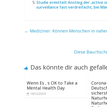
Studie ermittelt Anstieg der ‚active s
surveillance fast verdreifacht, bei M
←
Mediziner: Können Menschen in naher
Diese Bauchsch
Das könnte dir auch gefall
Wenn Es ‚ s OK to Take a
Corona
Mental Health Day
Deutsch
sichers
16/12/2019
Naturh
Naturhe