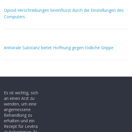
Opioid-Verschreibungen beeinflusst durch die Einstellungen des
Computers
Antivirale Substanz bietet Hoffnung gegen tödliche Grippe
Es ist wichtig, sich
an einen Arzt zu
wenden, um eine
angemessene
Behandlung zu
erhalten und ein
Rezept für Levitra
zu bekommen. Es