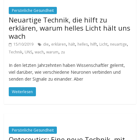
Persönliche Gesundheit
Neuartige Technik, die hilft zu
erklären, warum helles Licht hält uns
wach
,
,
,
,
,
,
,
15/10/2019
die
erklären
hält
helles
hilft
Licht
neuartige
,
,
,
,
Technik
UNS
wach
warum
zu
In den letzten Jahrzehnten haben Wissenschaftler gelernt,
viel darüber, wie verschiedene Neuronen verbinden und
senden der Signale zu einander. Aber
Weiterlesen
Persönliche Gesundheit
Optoceutics: Eine neue Technik, mit