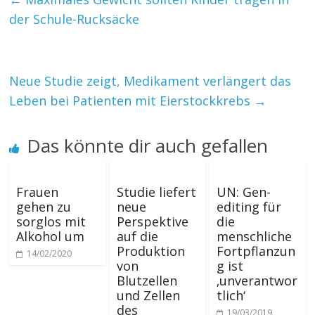
der Schule-Rucksäcke
Neue Studie zeigt, Medikament verlängert das
Leben bei Patienten mit Eierstockkrebs
→
Das könnte dir auch gefallen
Frauen
Studie liefert
UN: Gen-
gehen zu
neue
editing für
sorglos mit
Perspektive
die
Alkohol um
auf die
menschliche
Produktion
Fortpflanzun
14/02/2020
von
g ist
Blutzellen
‚unverantwor
und Zellen
tlich‘
des
19/03/2019