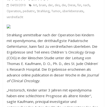
,
,
,
,
,
,
,
,
04/03/2019
Art
brain
der
des
die
Diese
für
nach
,
,
,
,
,
Operation
pediatric
Strahlung
Tumor
überlebensrate
verdreifacht
Strahlung unmittelbar nach der Operation bei Kindern
mit ependymoma, der dritthäufigste Pädiatrische
Gehirntumor, kann fast zu verdreifachen überleben. Die
Ergebnisse sind Teil eines Children ’s Oncology Group
(COG) in der klinischen Studie unter der Leitung von
Thomas E. Kaufmann, D. O., Ph. D., des St. Jude Children‘
s Research Hospital. Die Ergebnisse erscheinen als
advance online publication in dieser Woche in die
Journal
of Clinical Oncology
.
„Historisch, Kinder unter 3 Jahren mit ependymoma
haben eine schlechtere Prognose als ältere Kinder“,
sagte Kaufmann, principal investigator und