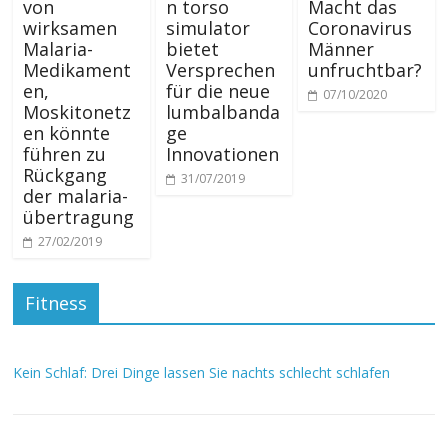
von
n torso
Macht das
wirksamen
simulator
Coronavirus
Malaria-
bietet
Männer
Medikament
Versprechen
unfruchtbar?
en,
für die neue
07/10/2020
Moskitonetz
lumbalbanda
en könnte
ge
führen zu
Innovationen
Rückgang
31/07/2019
der malaria-
übertragung
27/02/2019
Fitness
Kein Schlaf: Drei Dinge lassen Sie nachts schlecht schlafen