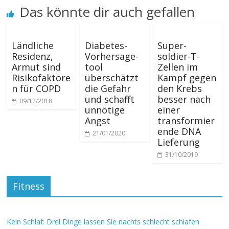
Das könnte dir auch gefallen
Ländliche
Diabetes-
Super-
Residenz,
Vorhersage-
soldier-T-
Armut sind
tool
Zellen im
Risikofaktore
überschätzt
Kampf gegen
n für COPD
die Gefahr
den Krebs
und schafft
besser nach
09/12/2018
unnötige
einer
Angst
transformier
ende DNA
21/01/2020
Lieferung
31/10/2019
Fitness
Kein Schlaf: Drei Dinge lassen Sie nachts schlecht schlafen