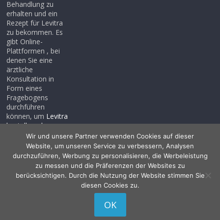
Behandlung zu
erhalten und ein
Rezept für Levitra
zu bekommen. Es
gibt Online-
Plattformen , bei
denen Sie eine
ärztliche
Konsultation in
Form eines
Fragebogens
durchführen
können, um
Levitra
bestellen ohne
rezept
, auch wenn
Wir und unsere Partner verwenden Cookies auf dieser
Sie noch kein
Website, um unseren Service zu verbessern, Analysen
Rezept haben .
durchzuführen, Werbung zu personalisieren, die Werbeleistung
zu messen und die Präferenzen der Websites zu
berücksichtigen. Durch die Nutzung der Website stimmen Sie
diesen Cookies zu.
Copyright © 2026
Allessentialspa
. Alle Rechte vorbehalten.
OK