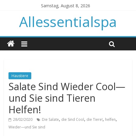
Samstag, August 8, 2026
Allessentialspa
Haustiere
Salate Sind Wieder Cool—
und Sie sind Tieren
Helfen!
,
,
,
,
28/02/2020
Die Salate
die Sind Cool
die Tiere!
helfen
Wieder—und Sie sind