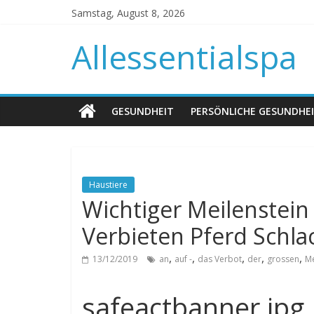
Samstag, August 8, 2026
Allessentialspa
GESUNDHEIT
PERSÖNLICHE GESUNDHE
Haustiere
Wichtiger Meilenstein 
Verbieten Pferd Schla
,
,
,
,
,
13/12/2019
an
auf -
das Verbot
der
grossen
Me
safeactbanner.jpg