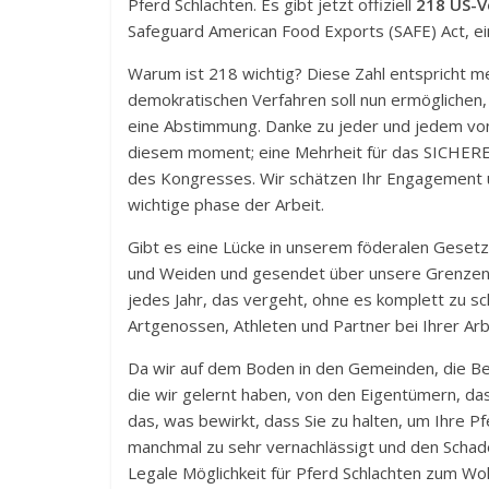
Pferd Schlachten. Es gibt jetzt offiziell
218 US-V
Safeguard American Food Exports (SAFE) Act, e
Warum ist 218 wichtig? Diese Zahl entspricht me
demokratischen Verfahren soll nun ermögliche
eine Abstimmung. Danke zu jeder und jedem von E
diesem moment; eine Mehrheit für das SICHERE H
des Kongresses. Wir schätzen Ihr Engagement un
wichtige phase der Arbeit.
Gibt es eine Lücke in unserem föderalen Gesetz
und Weiden und gesendet über unsere Grenzen w
jedes Jahr, das vergeht, ohne es komplett zu sc
Artgenossen, Athleten und Partner bei Ihrer Arb
Da wir auf dem Boden in den Gemeinden, die Ber
die wir gelernt haben, von den Eigentümern, das
das, was bewirkt, dass Sie zu halten, um Ihre P
manchmal zu sehr vernachlässigt und den Schade
Legale Möglichkeit für Pferd Schlachten zum Wo