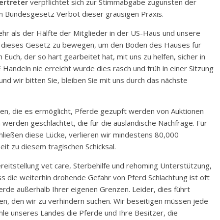
ertreter
verpflichtet sich zur Stimmabgabe zugunsten der
in Bundesgesetz Verbot dieser grausigen Praxis.
hr als der Hälfte der Mitglieder in der US-Haus und unsere
n, dieses Gesetz zu bewegen, um den Boden des Hauses für
uch, der so hart gearbeitet hat, mit uns zu helfen, sicher in
andeln nie erreicht wurde dies rasch und früh in einer Sitzung
d wir bitten Sie, bleiben Sie mit uns durch das nächste
en, die es ermöglicht, Pferde gezupft werden von Auktionen
erden geschlachtet, die für die ausländische Nachfrage. Für
hließen diese Lücke, verlieren wir mindestens 80,000
eit zu diesem tragischen Schicksal.
eitstellung vet care, Sterbehilfe und rehoming Unterstützung,
s die weiterhin drohende Gefahr von Pferd Schlachtung ist oft
ferde außerhalb Ihrer eigenen Grenzen. Leider, dies führt
n, den wir zu verhindern suchen. Wir beseitigen müssen jede
hle unseres Landes die Pferde und Ihre Besitzer, die