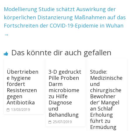
Modellierung Studie schätzt Auswirkung der
körperlichen Distanzierung Maßnahmen auf das
Fortschreiten der COVID-19-Epidemie in Wuhan
→
Das könnte dir auch gefallen
Übertrieben
3-D gedruckt
Studie:
e hygiene
Pille Proben
Medizinische
fördert
Darm
und
Resistenzen
microbiome
chirurgische
gegen
zu Hilfe
Bewohner
Antibiotika
Diagnose
der‘ Mangel
und
an Schlaf
13/03/2019
Behandlung
Erholung
führt zu
25/07/2019
Ermüdung