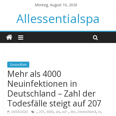
Montag, August 10, 2026
Allessentialspa
Gesundheit
Mehr als 4000
Neuinfektionen in
Deutschland – Zahl der
Todesfälle steigt auf 207
,
,
,
,
,
,
,
,
26/03/2020
-
207
4000
als
auf -
der
Deutschland
in