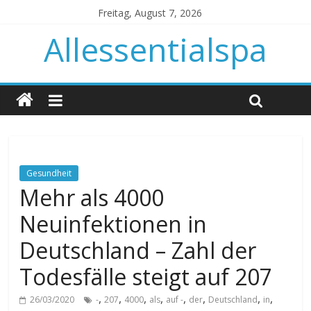
Freitag, August 7, 2026
Allessentialspa
Gesundheit
Mehr als 4000
Neuinfektionen in
Deutschland – Zahl der
Todesfälle steigt auf 207
,
,
,
,
,
,
,
,
26/03/2020
-
207
4000
als
auf -
der
Deutschland
in