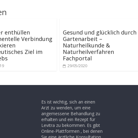
en
r enthüllen
Gesund und glücklich durch
mentelle Verbindung
Gartenarbeit –
kieren
Naturheilkunde &
utisches Ziel im
Naturheilverfahren
ebs
Fachportal
019
29/05/2020
Es ist wichtig, sich an einen
Arzt zu wenden, um eine
angemessene Behandlung zu
erhalten und ein Rezept für
Levitra zu bekommen. Es gibt
Online-Plattformen , bei denen
Sie eine ärztliche Konsultation