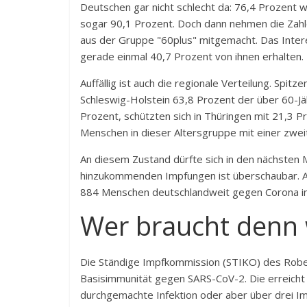
Deutschen gar nicht schlecht da: 76,4 Prozent 
sogar 90,1 Prozent. Doch dann nehmen die Zahl
aus der Gruppe "60plus" mitgemacht. Das Interes
gerade einmal 40,7 Prozent von ihnen erhalten.
Auffällig ist auch die regionale Verteilung. Spit
Schleswig-Holstein 63,8 Prozent der über 60-Jä
Prozent, schützten sich in Thüringen mit 21,3 P
Menschen in dieser Altersgruppe mit einer zwei
An diesem Zustand dürfte sich in den nächsten M
hinzukommenden Impfungen ist überschaubar. A
884 Menschen deutschlandweit gegen Corona im
Wer braucht denn 
Die Ständige Impfkommission (STIKO) des Rober
Basisimmunität gegen SARS-CoV-2. Die erreich
durchgemachte
Infektion
oder aber über drei Im