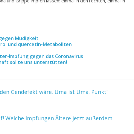
ona und Grippe impfen lassen: einmal in den rechten, einmal in
 gegen Müdigkeit
trol und quercetin-Metaboliten
ooster-Impfung gegen das Coronavirus
aft sollte uns unterstützen!
ne den Gendefekt wäre. Uma ist Uma. Punkt“
f! Welche Impfungen Ältere jetzt außerdem