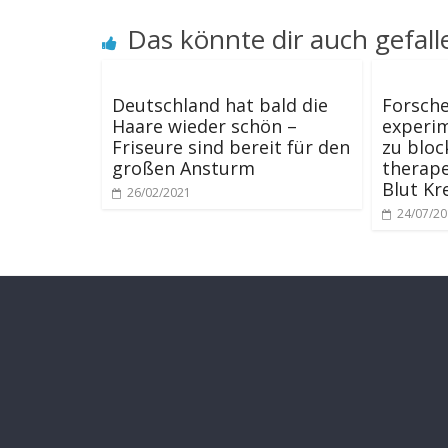
Das könnte dir auch gefall
Deutschland hat bald die
Forsche
Haare wieder schön –
experi
Friseure sind bereit für den
zu bloc
großen Ansturm
therape
Blut Kr
26/02/2021
24/07/2