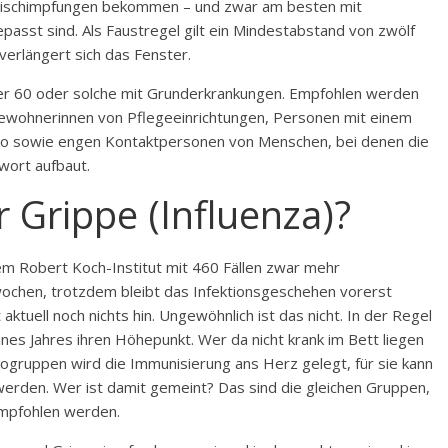
frischimpfungen bekommen – und zwar am besten mit
epasst sind. Als Faustregel gilt ein Mindestabstand von zwölf
 verlängert sich das Fenster.
ber 60 oder solche mit Grunderkrankungen. Empfohlen werden
ewohnerinnen von Pflegeeinrichtungen, Personen mit einem
iko sowie engen Kontaktpersonen von Menschen, bei denen die
wort aufbaut.
r Grippe (Influenza)?
m Robert Koch-Institut mit 460 Fällen zwar mehr
rwochen, trotzdem bleibt das Infektionsgeschehen vorerst
aktuell noch nichts hin. Ungewöhnlich ist das nicht. In der Regel
ines Jahres ihren Höhepunkt. Wer da nicht krank im Bett liegen
sikogruppen wird die Immunisierung ans Herz gelegt, für sie kann
h werden. Wer ist damit gemeint? Das sind die gleichen Gruppen,
empfohlen werden.