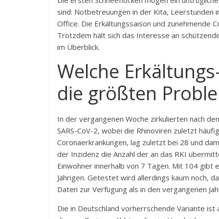
Die ersten Schneeflocken mögen ein untrügliche
sind: Notbetreuungen in der Kita, Leerstunden 
Office. Die Erkältungssaison und zunehmende Co
Trotzdem hält sich das Interesse an schützend
im Überblick.
Welche Erkältungs
die größten Probl
In der vergangenen Woche zirkulierten nach den
SARS-CoV-2
, wobei die Rhinoviren zuletzt häuf
Coronaerkrankungen, lag zuletzt bei 28 und dami
der Inzidenz die Anzahl der an das RKI übermit
Einwohner innerhalb von 7 Tagen. Mit 104 gibt 
Jährigen. Getestet wird allerdings kaum noch, d
Daten zur Verfügung als in den vergangenen Ja
Die in
Deutschland
vorherrschende Variante ist a