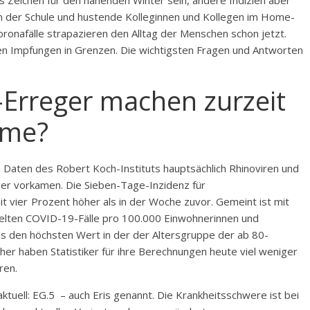
s Zeichen für den nahenden Winter sein, andere Indizien aber
in der Schule und hustende Kolleginnen und Kollegen im Home-
ronafälle strapazieren den Alltag der Menschen schon jetzt.
en Impfungen in Grenzen. Die wichtigsten Fragen und Antworten
-Erreger machen zurzeit
eme?
 Daten des Robert Koch-Instituts hauptsächlich Rhinoviren und
iger vorkamen. Die Sieben-Tage-Inzidenz für
t vier Prozent höher als in der Woche zuvor. Gemeint ist mit
telten COVID-19-Fälle pro 100.000 Einwohnerinnen und
es den höchsten Wert in der der Altersgruppe der ab 80-
aher haben Statistiker für ihre Berechnungen heute viel weniger
hren.
ktuell: EG.5 – auch Eris genannt. Die Krankheitsschwere ist bei