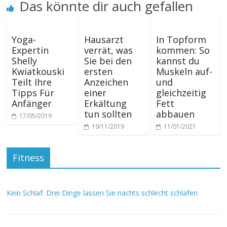
Das könnte dir auch gefallen
Yoga-
Hausarzt
In Topform
Expertin
verrät, was
kommen: So
Shelly
Sie bei den
kannst du
Kwiatkouski
ersten
Muskeln auf-
Teilt Ihre
Anzeichen
und
Tipps Für
einer
gleichzeitig
Anfänger
Erkältung
Fett
tun sollten
abbauen
17/05/2019
19/11/2019
11/01/2021
Fitness
Kein Schlaf: Drei Dinge lassen Sie nachts schlecht schlafen