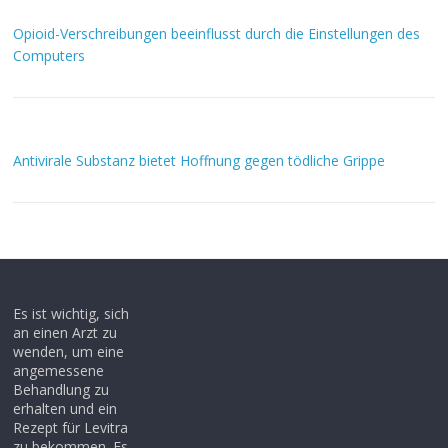
Opioid-Verschreibungen beeinflusst durch die Einstellungen des
Computers
Antivirale Substanz bietet Hoffnung gegen tödliche Grippe
Es ist wichtig, sich
an einen Arzt zu
wenden, um eine
angemessene
Behandlung zu
erhalten und ein
Rezept für Levitra
zu bekommen. Es