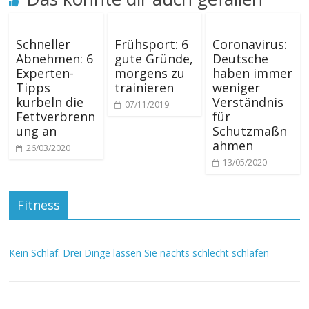
Schneller
Frühsport: 6
Coronavirus:
Abnehmen: 6
gute Gründe,
Deutsche
Experten-
morgens zu
haben immer
Tipps
trainieren
weniger
kurbeln die
Verständnis
07/11/2019
Fettverbrenn
für
ung an
Schutzmaßn
ahmen
26/03/2020
13/05/2020
Fitness
Kein Schlaf: Drei Dinge lassen Sie nachts schlecht schlafen