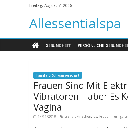
Freitag, August 7, 2026
Allessentialspa
GESUNDHEIT
PERSÖNLICHE GESUNDHE
Familie & Schwangerschaft
Frauen Sind Mit Elekt
Vibratoren—aber Es Kö
Vagina
,
,
,
,
,
14/11/2019
als
elektrischen
es
Frauen
für
gefäh