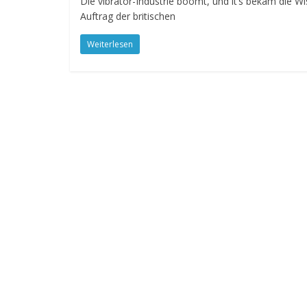
Die vibrator-Industrie boomt, und it’s bekam die W
Auftrag der britischen
Weiterlesen