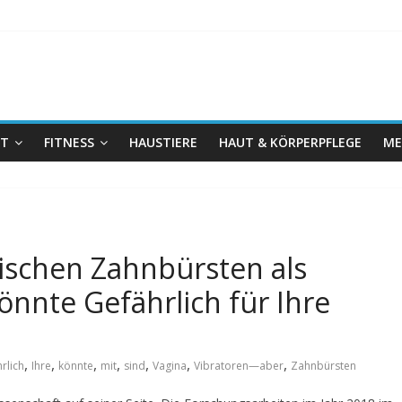
IT
FITNESS
HAUSTIERE
HAUT & KÖRPERPFLEGE
ME
rischen Zahnbürsten als
nnte Gefährlich für Ihre
,
,
,
,
,
,
,
rlich
Ihre
könnte
mit
sind
Vagina
Vibratoren—aber
Zahnbürsten