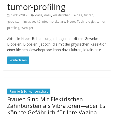
tumor-profiling
,
,
,
,
,
19/11/2019
dass
dazu
elektrischen
Feldes
führen
,
,
,
,
,
,
gepulsten
Invasive
könnte
molekulare
Neue
Technologie
tumor-
,
profiling
Weniger
Aktuelle Krebs-Behandlungen beginnen oft mit Gewebe-
Biopsien. Biopsien, jedoch, die mit der physischen Resektion
einer kleinen Gewebeprobe kann dazu führen, lokalisierte
Weiterlesen
Familie & Schwangerschaft
Frauen Sind Mit Elektrischen
Zahnbürsten als Vibratoren—aber Es
Könnte Gefährlich für Ihre Vagina