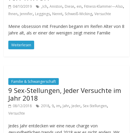
,
,
,
,
,
04/10/2019
„Ich
Aniston
Diese
ein
Fitness-Klammer—Also
,
,
,
,
,
Ihnen
Jennifer
Leggings
Nennt
Schweiß-Wicking
Versuchte
Meine obsession mit Freunden begann im Reifen Alter von 8
Jahre alt, als er einer der wenigen zeigt meine Familie
Weiterlesen
Familie & Schwangerschaft
9 Sex-Stellungen, Jeder Versuchte im
Jahr 2018
,
,
,
,
,
,
08/12/2018
2018
9
im
Jahr
Jeder
Sex-Stellungen
Versuchte
Jedes Jahr entdecken wir eine neue charge von
gesundheitlichen trends und 2018 war es nicht anders. Wir