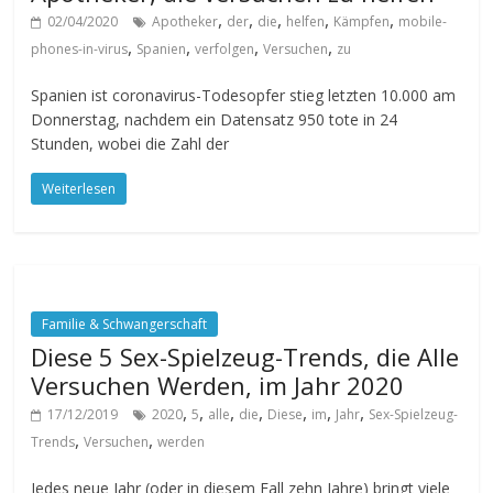
,
,
,
,
,
02/04/2020
Apotheker
der
die
helfen
Kämpfen
mobile-
,
,
,
,
phones-in-virus
Spanien
verfolgen
Versuchen
zu
Spanien ist coronavirus-Todesopfer stieg letzten 10.000 am
Donnerstag, nachdem ein Datensatz 950 tote in 24
Stunden, wobei die Zahl der
Weiterlesen
Familie & Schwangerschaft
Diese 5 Sex-Spielzeug-Trends, die Alle
Versuchen Werden, im Jahr 2020
,
,
,
,
,
,
,
17/12/2019
2020
5
alle
die
Diese
im
Jahr
Sex-Spielzeug-
,
,
Trends
Versuchen
werden
Jedes neue Jahr (oder in diesem Fall zehn Jahre) bringt viele