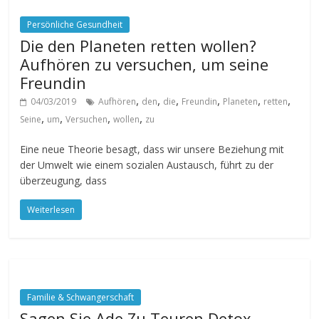
Persönliche Gesundheit
Die den Planeten retten wollen?
Aufhören zu versuchen, um seine
Freundin
,
,
,
,
,
,
04/03/2019
Aufhören
den
die
Freundin
Planeten
retten
,
,
,
,
Seine
um
Versuchen
wollen
zu
Eine neue Theorie besagt, dass wir unsere Beziehung mit
der Umwelt wie einem sozialen Austausch, führt zu der
überzeugung, dass
Weiterlesen
Familie & Schwangerschaft
Sagen Sie Ade Zu Teuren Detox-