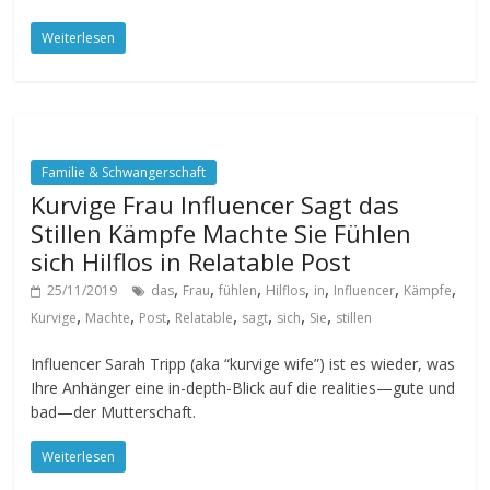
Weiterlesen
Familie & Schwangerschaft
Kurvige Frau Influencer Sagt das
Stillen Kämpfe Machte Sie Fühlen
sich Hilflos in Relatable Post
,
,
,
,
,
,
,
25/11/2019
das
Frau
fühlen
Hilflos
in
Influencer
Kämpfe
,
,
,
,
,
,
,
Kurvige
Machte
Post
Relatable
sagt
sich
Sie
stillen
Influencer Sarah Tripp (aka “kurvige wife”) ist es wieder, was
Ihre Anhänger eine in-depth-Blick auf die realities—gute und
bad—der Mutterschaft.
Weiterlesen