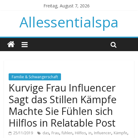
Freitag, August 7, 2026
Allessentialspa
Familie & Schwangerschaft
Kurvige Frau Influencer
Sagt das Stillen Kämpfe
Machte Sie Fühlen sich
Hilflos in Relatable Post
,
,
,
,
,
,
,
25/11/2019
das
Frau
fühlen
Hilflos
in
Influencer
Kämpfe