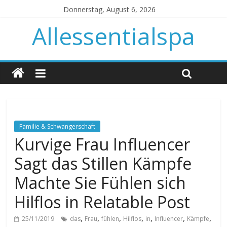
Donnerstag, August 6, 2026
Allessentialspa
Familie & Schwangerschaft
Kurvige Frau Influencer
Sagt das Stillen Kämpfe
Machte Sie Fühlen sich
Hilflos in Relatable Post
,
,
,
,
,
,
,
25/11/2019
das
Frau
fühlen
Hilflos
in
Influencer
Kämpfe