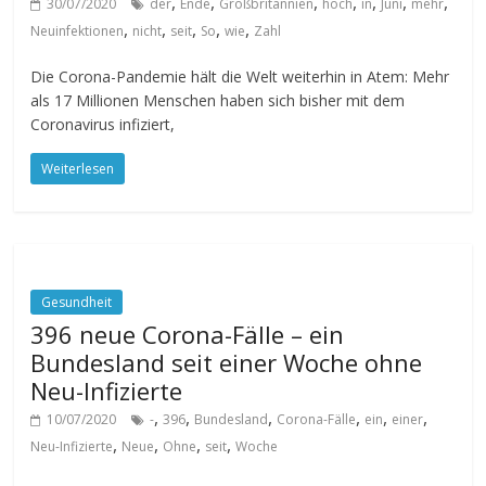
,
,
,
,
,
,
,
30/07/2020
der
Ende
Großbritannien
hoch
in
Juni
mehr
,
,
,
,
,
Neuinfektionen
nicht
seit
So
wie
Zahl
Die Corona-Pandemie hält die Welt weiterhin in Atem: Mehr
als 17 Millionen Menschen haben sich bisher mit dem
Coronavirus infiziert,
Weiterlesen
Gesundheit
396 neue Corona-Fälle – ein
Bundesland seit einer Woche ohne
Neu-Infizierte
,
,
,
,
,
,
10/07/2020
-
396
Bundesland
Corona-Fälle
ein
einer
,
,
,
,
Neu-Infizierte
Neue
Ohne
seit
Woche