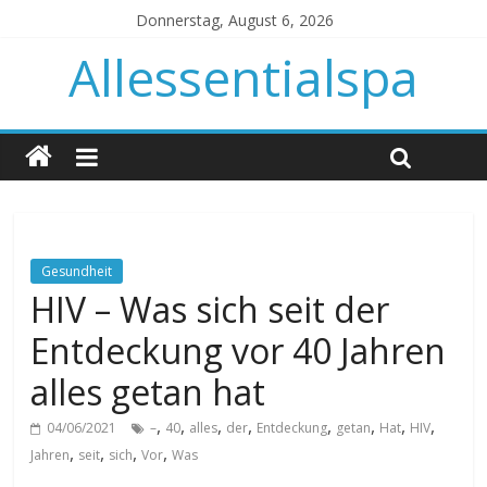
Donnerstag, August 6, 2026
Allessentialspa
Gesundheit
HIV – Was sich seit der
Entdeckung vor 40 Jahren
alles getan hat
,
,
,
,
,
,
,
,
04/06/2021
–
40
alles
der
Entdeckung
getan
Hat
HIV
,
,
,
,
Jahren
seit
sich
Vor
Was