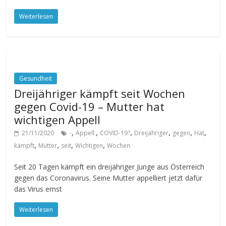
Weiterlesen
Gesundheit
Dreijähriger kämpft seit Wochen
gegen Covid-19 – Mutter hat
wichtigen Appell
,
,
,
,
,
,
21/11/2020
-
Appell:
COVID-19?
Dreijähriger
gegen
Hat
,
,
,
,
kämpft
Mütter
seit
Wichtigen
Wochen
Seit 20 Tagen kämpft ein dreijähriger Junge aus Österreich
gegen das Coronavirus. Seine Mutter appelliert jetzt dafür
das Virus ernst
Weiterlesen