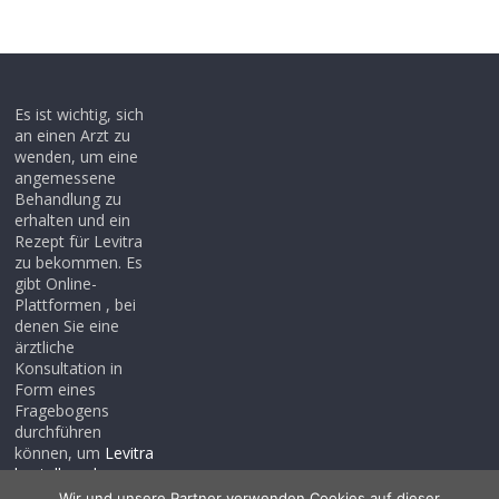
Es ist wichtig, sich
an einen Arzt zu
wenden, um eine
angemessene
Behandlung zu
erhalten und ein
Rezept für Levitra
zu bekommen. Es
gibt Online-
Plattformen , bei
denen Sie eine
ärztliche
Konsultation in
Form eines
Fragebogens
durchführen
können, um
Levitra
bestellen ohne
rezept
, auch wenn
Wir und unsere Partner verwenden Cookies auf dieser