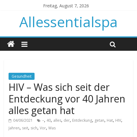
Freitag, August 7, 2026
Allessentialspa
Gesundheit
HIV – Was sich seit der
Entdeckung vor 40 Jahren
alles getan hat
,
,
,
,
,
,
,
,
04/06/2021
–
40
alles
der
Entdeckung
getan
Hat
HIV
,
,
,
,
Jahren
seit
sich
Vor
Was