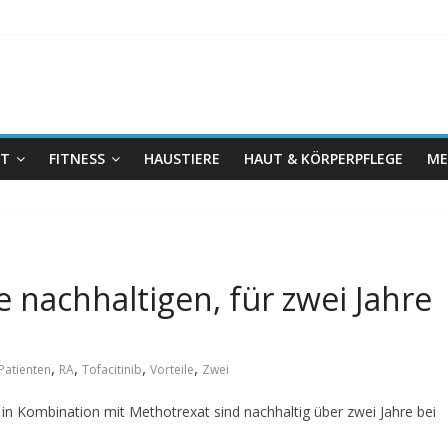
IT
FITNESS
HAUSTIERE
HAUT & KÖRPERPFLEGE
ME
ie nachhaltigen, für zwei Jahre
,
,
,
,
Patienten
RA
Tofacitinib
Vorteile
Zwei
b in Kombination mit Methotrexat sind nachhaltig über zwei Jahre bei