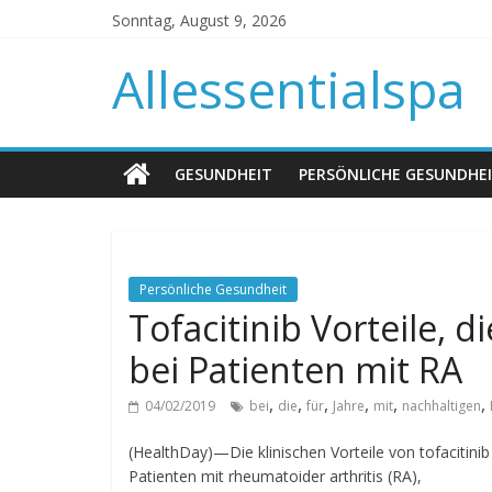
Sonntag, August 9, 2026
Allessentialspa
GESUNDHEIT
PERSÖNLICHE GESUNDHE
Persönliche Gesundheit
Tofacitinib Vorteile, d
bei Patienten mit RA
,
,
,
,
,
,
04/02/2019
bei
die
für
Jahre
mit
nachhaltigen
(HealthDay)—Die klinischen Vorteile von tofacitini
Patienten mit rheumatoider arthritis (RA),