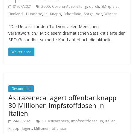
,
,
,
,
01/07/2021
2000
Corona-Ausbreitung
durch
EM-Spiele
,
,
,
,
,
,
,
Finnland:
Hunderte
in
Knapp
Schottland
Sorge
Vor
Wächst
"Die Uefa ist für den Tod von vielen Menschen
verantwortlich." Mit diesem dramatischen Satz kritisierte der
SPD-Gesundheitsexperte Karl Lauterbach die aktuelle
Weiterlesen
Gesundheit
Astrazeneca lagert offenbar knapp
30 Millionen Impfstoffdosen in
Italien
,
,
,
,
,
24/03/2021
30
Astrazeneca
Impfstoffdosen
in
Italien
,
,
,
Knapp
lagert
Millionen
offenbar