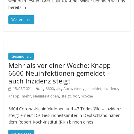
weiterhin fest im Griff. Laut RKI-Chef Wieler befinden wir uns
bereits in
Weiterlesen
Gesundheit
Mehr als vor einer Woche: Knapp
6600 Neuinfektionen gemeldet –
auch Inzidenz steigt
,
,
,
,
,
,
,
15/03/2021
–
6600
als
Auch
einer
gemeldet
Inzidenz
,
,
,
,
,
Knapp
mehr
Neuinfektionen
steigt
Vor
Woche
6604 Corona-Neuinfektionen und 47 Todesfälle – Inzidenz
steigt erneut Die Gesundheitsämter in Deutschland haben
dem Robert Koch-Institut (RKI) binnen eines