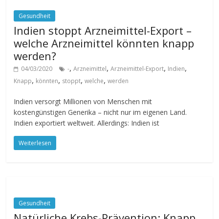
Gesundheit
Indien stoppt Arzneimittel-Export –
welche Arzneimittel könnten knapp
werden?
,
,
,
,
04/03/2020
-
Arzneimittel
Arzneimittel-Export
Indien
,
,
,
,
Knapp
könnten
stoppt
welche
werden
Indien versorgt Millionen von Menschen mit
kostengünstigen Generika – nicht nur im eigenen Land.
Indien exportiert weltweit. Allerdings: Indien ist
Weiterlesen
Gesundheit
Natürliche Krebs-Prävention: Knapp