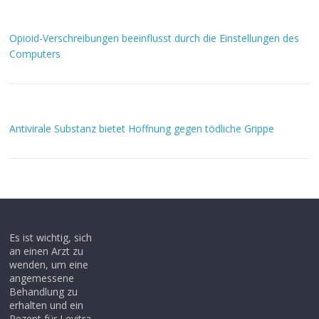
Opioid-Verschreibungen beeinflusst durch die Einstellungen des
Computers
Antivirale Substanz bietet Hoffnung gegen tödliche Grippe
Es ist wichtig, sich
an einen Arzt zu
wenden, um eine
angemessene
Behandlung zu
erhalten und ein
Rezept für Levitra