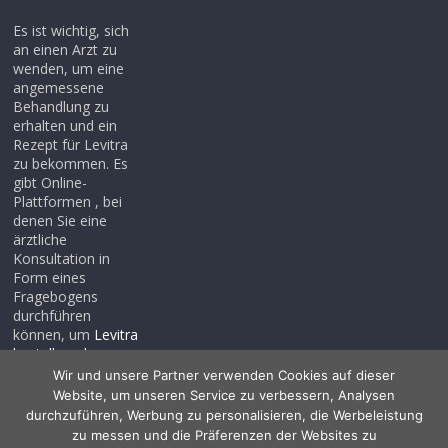
Es ist wichtig, sich
an einen Arzt zu
wenden, um eine
angemessene
Behandlung zu
erhalten und ein
Rezept für Levitra
zu bekommen. Es
gibt Online-
Plattformen , bei
denen Sie eine
ärztliche
Konsultation in
Form eines
Fragebogens
durchführen
können, um
Levitra
bestellen ohne
rezept
, auch wenn
Wir und unsere Partner verwenden Cookies auf dieser
Sie noch kein
Website, um unseren Service zu verbessern, Analysen
Rezept haben .
durchzuführen, Werbung zu personalisieren, die Werbeleistung
zu messen und die Präferenzen der Websites zu