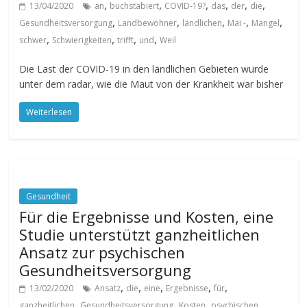
,
,
,
,
,
,
13/04/2020
an
buchstabiert
COVID-19?
das
der
die
,
,
,
,
,
Gesundheitsversorgung
Landbewohner
ländlichen
Mai -
Mangel
,
,
,
,
schwer
Schwierigkeiten
trifft
und
Weil
Die Last der COVID-19 in den ländlichen Gebieten wurde
unter dem radar, wie die Maut von der Krankheit war bisher
Weiterlesen
Gesundheit
Für die Ergebnisse und Kosten, eine
Studie unterstützt ganzheitlichen
Ansatz zur psychischen
Gesundheitsversorgung
,
,
,
,
,
13/02/2020
Ansatz
die
eine
Ergebnisse
für
,
,
,
,
ganzheitlichen
Gesundheitsversorgung
Kosten
psychischen